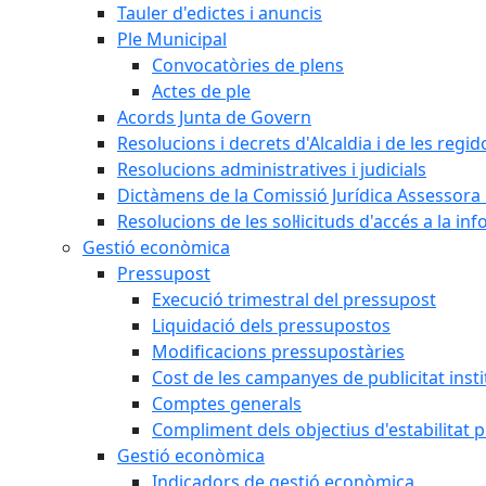
Tauler d'edictes i anuncis
Ple Municipal
Convocatòries de plens
Actes de ple
Acords Junta de Govern
Resolucions i decrets d'Alcaldia i de les regid
Resolucions administratives i judicials
Dictàmens de la Comissió Jurídica Assessora 
Resolucions de les sol·licituds d'accés a la in
Gestió econòmica
Pressupost
Execució trimestral del pressupost
Liquidació dels pressupostos
Modificacions pressupostàries
Cost de les campanyes de publicitat insti
Comptes generals
Compliment dels objectius d'estabilitat 
Gestió econòmica
Indicadors de gestió econòmica