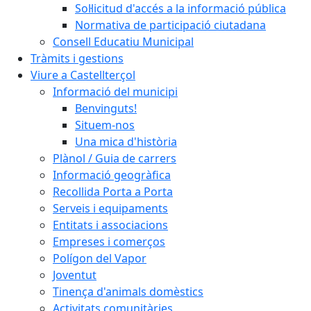
Sol·licitud d'accés a la informació pública
Normativa de participació ciutadana
Consell Educatiu Municipal
Tràmits i gestions
Viure a Castellterçol
Informació del municipi
Benvinguts!
Situem-nos
Una mica d'història
Plànol / Guia de carrers
Informació geogràfica
Recollida Porta a Porta
Serveis i equipaments
Entitats i associacions
Empreses i comerços
Polígon del Vapor
Joventut
Tinença d'animals domèstics
Activitats comunitàries