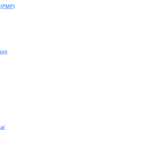
 (PMP)
moni
al