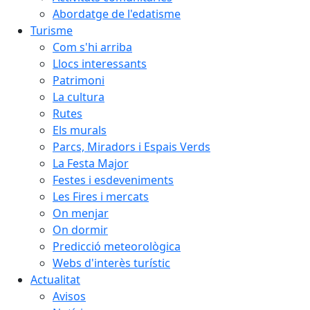
Abordatge de l'edatisme
Turisme
Com s'hi arriba
Llocs interessants
Patrimoni
La cultura
Rutes
Els murals
Parcs, Miradors i Espais Verds
La Festa Major
Festes i esdeveniments
Les Fires i mercats
On menjar
On dormir
Predicció meteorològica
Webs d'interès turístic
Actualitat
Avisos