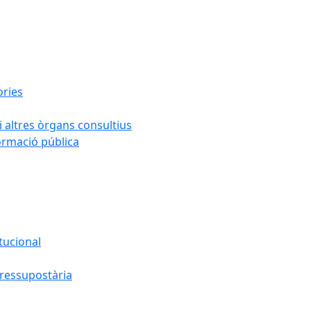
ories
i altres òrgans consultius
formació pública
tucional
pressupostària