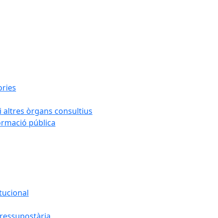
ories
i altres òrgans consultius
formació pública
tucional
pressupostària