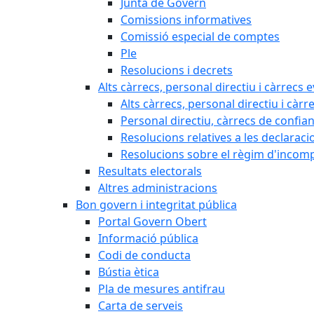
Junta de Govern
Comissions informatives
Comissió especial de comptes
Ple
Resolucions i decrets
Alts càrrecs, personal directiu i càrrecs 
Alts càrrecs, personal directiu i càrr
Personal directiu, càrrecs de confia
Resolucions relatives a les declaracio
Resolucions sobre el règim d'incompat
Resultats electorals
Altres administracions
Bon govern i integritat pública
Portal Govern Obert
Informació pública
Codi de conducta
Bústia ètica
Pla de mesures antifrau
Carta de serveis