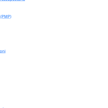
 (PMP)
moni