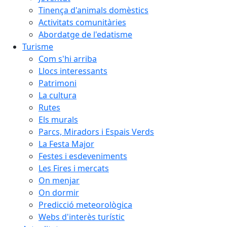
Tinença d'animals domèstics
Activitats comunitàries
Abordatge de l'edatisme
Turisme
Com s'hi arriba
Llocs interessants
Patrimoni
La cultura
Rutes
Els murals
Parcs, Miradors i Espais Verds
La Festa Major
Festes i esdeveniments
Les Fires i mercats
On menjar
On dormir
Predicció meteorològica
Webs d'interès turístic