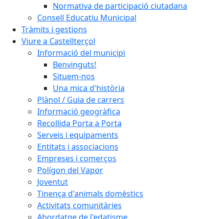
Normativa de participació ciutadana
Consell Educatiu Municipal
Tràmits i gestions
Viure a Castellterçol
Informació del municipi
Benvinguts!
Situem-nos
Una mica d'història
Plànol / Guia de carrers
Informació geogràfica
Recollida Porta a Porta
Serveis i equipaments
Entitats i associacions
Empreses i comerços
Polígon del Vapor
Joventut
Tinença d'animals domèstics
Activitats comunitàries
Abordatge de l'edatisme