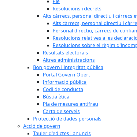
Ple
Resolucions i decrets
Alts càrrecs, personal directiu i càrrecs 
Alts càrrecs, personal directiu i càrr
Personal directiu, càrrecs de confia
Resolucions relatives a les declaracio
Resolucions sobre el règim d'incompat
Resultats electorals
Altres administracions
Bon govern i integritat pública
Portal Govern Obert
Informació pública
Codi de conducta
Bústia ètica
Pla de mesures antifrau
Carta de serveis
Protecció de dades personals
Acció de govern
Tauler d'edictes i anuncis