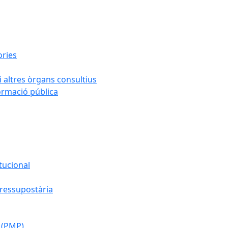
ories
i altres òrgans consultius
formació pública
tucional
pressupostària
 (PMP)