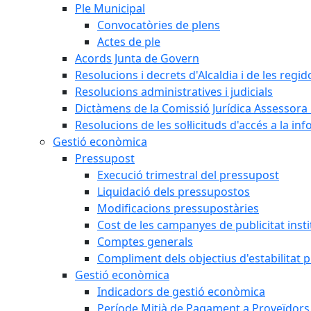
Ple Municipal
Convocatòries de plens
Actes de ple
Acords Junta de Govern
Resolucions i decrets d'Alcaldia i de les regid
Resolucions administratives i judicials
Dictàmens de la Comissió Jurídica Assessora 
Resolucions de les sol·licituds d'accés a la in
Gestió econòmica
Pressupost
Execució trimestral del pressupost
Liquidació dels pressupostos
Modificacions pressupostàries
Cost de les campanyes de publicitat insti
Comptes generals
Compliment dels objectius d'estabilitat 
Gestió econòmica
Indicadors de gestió econòmica
Període Mitjà de Pagament a Proveïdors