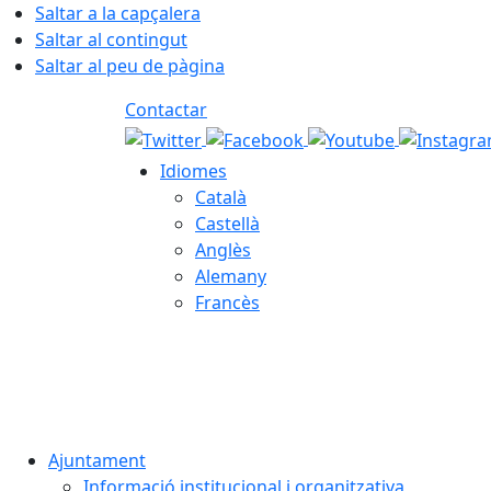
Saltar a la capçalera
Saltar al contingut
Saltar al peu de pàgina
Contactar
Idiomes
Català
Castellà
Anglès
Alemany
Francès
08.08.2026 | 05:03
Ajuntament
Informació institucional i organitzativa