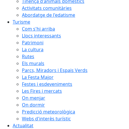
Tinença d'animals domèstics
Activitats comunitàries
Abordatge de l'edatisme
Turisme
Com s'hi arriba
Llocs interessants
Patrimoni
La cultura
Rutes
Els murals
Parcs, Miradors i Espais Verds
La Festa Major
Festes i esdeveniments
Les Fires i mercats
On menjar
On dormir
Predicció meteorològica
Webs d'interès turístic
Actualitat