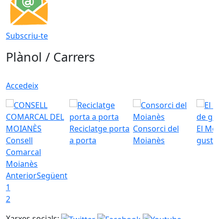
Subscriu-te
Plànol / Carrers
Accedeix
Reciclatge porta
Consorci del
El Mo
Consell
a porta
Moianès
gust
Comarcal
Moianès
Anterior
Següent
1
2
Xarxes socials: