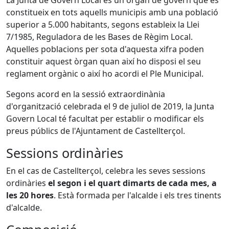
La Junta de Govern Local és un òrgan de govern que es
constitueix en tots aquells municipis amb una població
superior a 5.000 habitants, segons estableix la Llei
7/1985, Reguladora de les Bases de Règim Local.
Aquelles poblacions per sota d'aquesta xifra poden
constituir aquest òrgan quan així ho disposi el seu
reglament orgànic o així ho acordi el Ple Municipal.
Segons acord en la sessió extraordinània
d'organització celebrada el 9 de juliol de 2019, la Junta
Govern Local té facultat per establir o modificar els
preus públics de l'Ajuntament de Castellterçol.
Sessions ordinàries
En el cas de Castellterçol, celebra les seves sessions
ordinàries
el segon i el quart dimarts de cada mes, a
les 20 hores
. Està formada per l'alcalde i els tres tinents
d'alcalde.