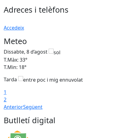
Adreces i telèfons
Accedeix
Meteo
Dissabte, 8 d’agost
D
T.Màx: 33°
T
T.Min: 18°
T
Tarda
1
2
Anterior
Següent
Butlletí digital