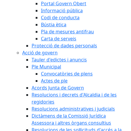
Portal Govern Obert
Informació pública
Codi de conducta
Bústia ètica
Pla de mesures antifrau
Carta de serveis
Protecció de dades personals
Acció de govern
Tauler d'edictes i anuncis
Ple Municipal
Convocatòries de plens
Actes de ple
Acords Junta de Govern
Resolucions i decrets d'Alcaldia i de les
regidories
Resolucions administratives i judicials
Dictàmens de la Comissió Jurídica
Assessora i altres òrgans consultius
Resolucions de les sol·licituds d'accés a la