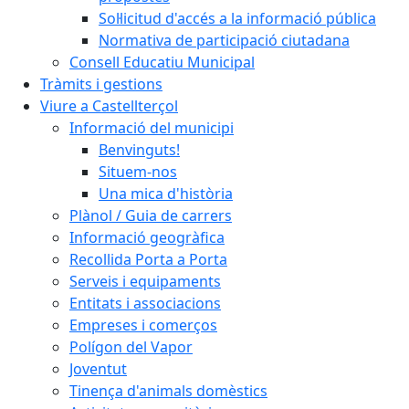
Sol·licitud d'accés a la informació pública
Normativa de participació ciutadana
Consell Educatiu Municipal
Tràmits i gestions
Viure a Castellterçol
Informació del municipi
Benvinguts!
Situem-nos
Una mica d'història
Plànol / Guia de carrers
Informació geogràfica
Recollida Porta a Porta
Serveis i equipaments
Entitats i associacions
Empreses i comerços
Polígon del Vapor
Joventut
Tinença d'animals domèstics