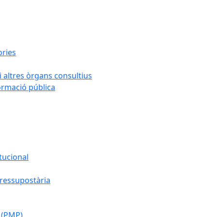
ories
i altres òrgans consultius
formació pública
tucional
pressupostària
 (PMP)