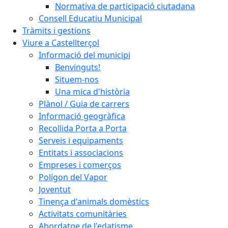
Normativa de participació ciutadana
Consell Educatiu Municipal
Tràmits i gestions
Viure a Castellterçol
Informació del municipi
Benvinguts!
Situem-nos
Una mica d'història
Plànol / Guia de carrers
Informació geogràfica
Recollida Porta a Porta
Serveis i equipaments
Entitats i associacions
Empreses i comerços
Polígon del Vapor
Joventut
Tinença d'animals domèstics
Activitats comunitàries
Abordatge de l'edatisme