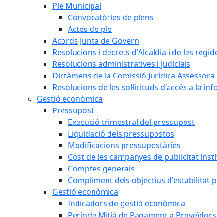
Ple Municipal
Convocatòries de plens
Actes de ple
Acords Junta de Govern
Resolucions i decrets d'Alcaldia i de les regid
Resolucions administratives i judicials
Dictàmens de la Comissió Jurídica Assessora 
Resolucions de les sol·licituds d'accés a la in
Gestió econòmica
Pressupost
Execució trimestral del pressupost
Liquidació dels pressupostos
Modificacions pressupostàries
Cost de les campanyes de publicitat insti
Comptes generals
Compliment dels objectius d'estabilitat 
Gestió econòmica
Indicadors de gestió econòmica
Període Mitjà de Pagament a Proveïdors