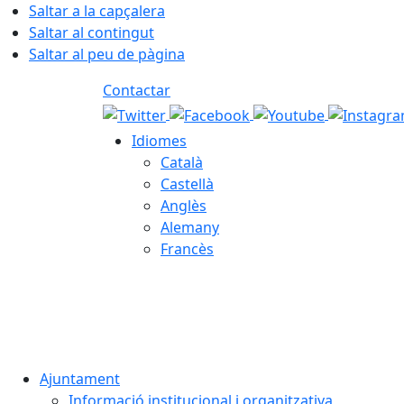
Saltar a la capçalera
Saltar al contingut
Saltar al peu de pàgina
Contactar
Idiomes
Català
Castellà
Anglès
Alemany
Francès
07.08.2026 | 17:45
Ajuntament
Informació institucional i organitzativa