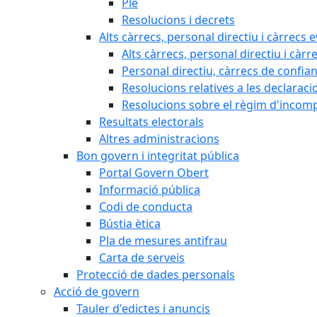
Ple
Resolucions i decrets
Alts càrrecs, personal directiu i càrrecs 
Alts càrrecs, personal directiu i càrr
Personal directiu, càrrecs de confia
Resolucions relatives a les declaracio
Resolucions sobre el règim d'incompat
Resultats electorals
Altres administracions
Bon govern i integritat pública
Portal Govern Obert
Informació pública
Codi de conducta
Bústia ètica
Pla de mesures antifrau
Carta de serveis
Protecció de dades personals
Acció de govern
Tauler d'edictes i anuncis