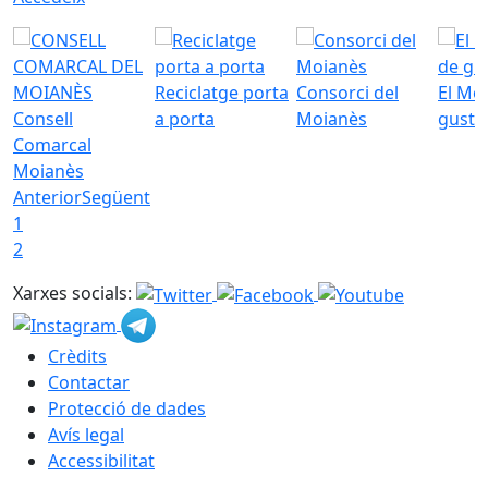
Reciclatge porta
Consorci del
El Mo
Consell
a porta
Moianès
gust
Comarcal
Moianès
Anterior
Següent
1
2
Xarxes socials:
Crèdits
Contactar
Protecció de dades
Avís legal
Accessibilitat