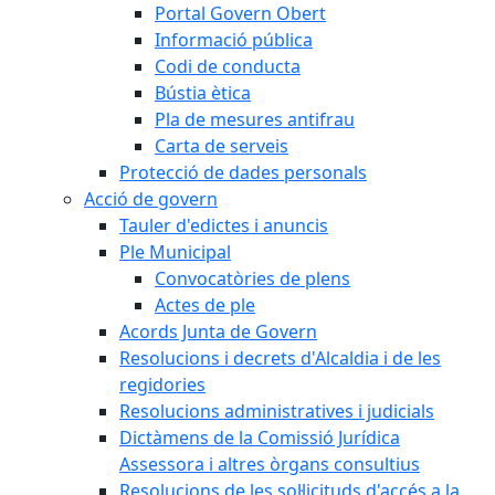
Portal Govern Obert
Informació pública
Codi de conducta
Bústia ètica
Pla de mesures antifrau
Carta de serveis
Protecció de dades personals
Acció de govern
Tauler d'edictes i anuncis
Ple Municipal
Convocatòries de plens
Actes de ple
Acords Junta de Govern
Resolucions i decrets d'Alcaldia i de les
regidories
Resolucions administratives i judicials
Dictàmens de la Comissió Jurídica
Assessora i altres òrgans consultius
Resolucions de les sol·licituds d'accés a la