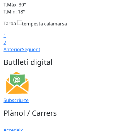
T.Màx: 30°
T
T.Min: 18°
T
Tarda
T
1
2
Anterior
Següent
Butlletí digital
Subscriu-te
Plànol / Carrers
Accedeix