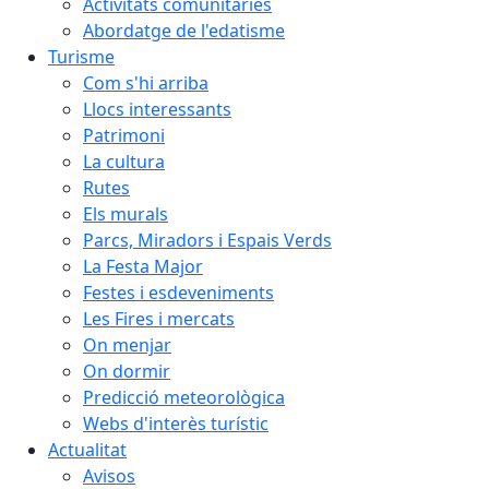
Activitats comunitàries
Abordatge de l'edatisme
Turisme
Com s'hi arriba
Llocs interessants
Patrimoni
La cultura
Rutes
Els murals
Parcs, Miradors i Espais Verds
La Festa Major
Festes i esdeveniments
Les Fires i mercats
On menjar
On dormir
Predicció meteorològica
Webs d'interès turístic
Actualitat
Avisos