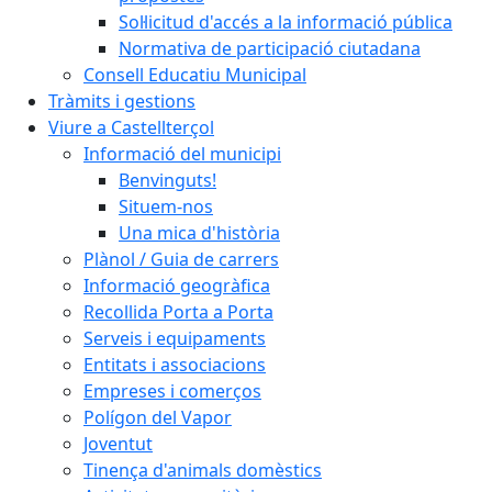
Sol·licitud d'accés a la informació pública
Normativa de participació ciutadana
Consell Educatiu Municipal
Tràmits i gestions
Viure a Castellterçol
Informació del municipi
Benvinguts!
Situem-nos
Una mica d'història
Plànol / Guia de carrers
Informació geogràfica
Recollida Porta a Porta
Serveis i equipaments
Entitats i associacions
Empreses i comerços
Polígon del Vapor
Joventut
Tinença d'animals domèstics