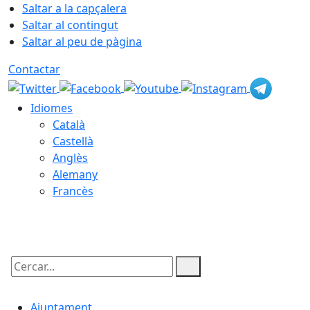
Saltar a la capçalera
Saltar al contingut
Saltar al peu de pàgina
Contactar
Idiomes
Català
Castellà
Anglès
Alemany
Francès
06.08.2026 | 11:34
Cercar:
Ajuntament