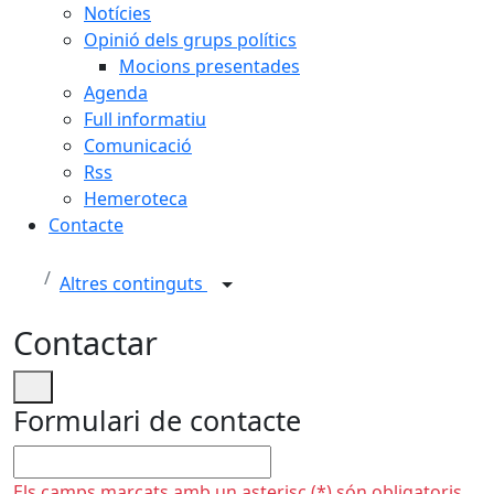
Notícies
Opinió dels grups polítics
Mocions presentades
Agenda
Full informatiu
Comunicació
Rss
Hemeroteca
Contacte
Altres continguts
Contactar
Formulari de contacte
No omplir
Els camps marcats amb un asterisc (*) són obligatoris.