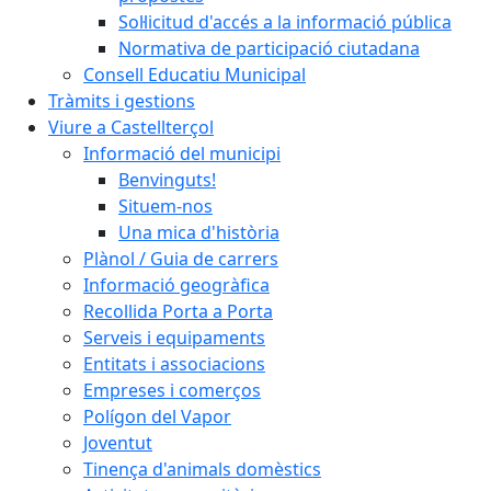
Sol·licitud d'accés a la informació pública
Normativa de participació ciutadana
Consell Educatiu Municipal
Tràmits i gestions
Viure a Castellterçol
Informació del municipi
Benvinguts!
Situem-nos
Una mica d'història
Plànol / Guia de carrers
Informació geogràfica
Recollida Porta a Porta
Serveis i equipaments
Entitats i associacions
Empreses i comerços
Polígon del Vapor
Joventut
Tinença d'animals domèstics