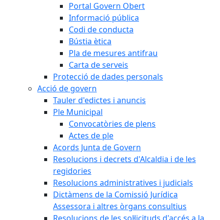
Portal Govern Obert
Informació pública
Codi de conducta
Bústia ètica
Pla de mesures antifrau
Carta de serveis
Protecció de dades personals
Acció de govern
Tauler d'edictes i anuncis
Ple Municipal
Convocatòries de plens
Actes de ple
Acords Junta de Govern
Resolucions i decrets d'Alcaldia i de les
regidories
Resolucions administratives i judicials
Dictàmens de la Comissió Jurídica
Assessora i altres òrgans consultius
Resolucions de les sol·licituds d'accés a la