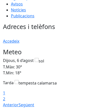
Avisos
Notícies
Publicacions
Adreces i telèfons
Accedeix
Meteo
Dijous, 6 d’agost
D
T.Màx: 30°
T
T.Min: 18°
T
Tarda
T
1
2
Anterior
Següent