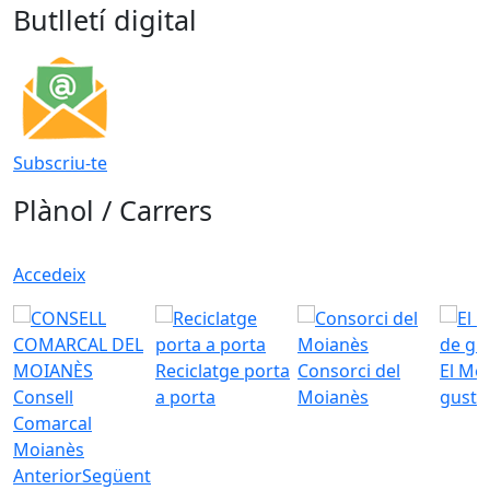
Butlletí digital
Subscriu-te
Plànol / Carrers
Accedeix
Reciclatge porta
Consorci del
El Mo
Consell
a porta
Moianès
gust
Comarcal
Moianès
Anterior
Següent