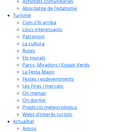
Activitats comunitàries
Abordatge de l'edatisme
Turisme
Com s'hi arriba
Llocs interessants
Patrimoni
La cultura
Rutes
Els murals
Parcs, Miradors i Espais Verds
La Festa Major
Festes i esdeveniments
Les Fires i mercats
On menjar
On dormir
Predicció meteorològica
Webs d'interès turístic
Actualitat
Avisos