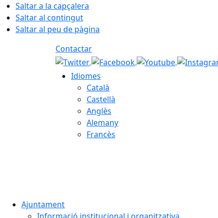
Saltar a la capçalera
Saltar al contingut
Saltar al peu de pàgina
Contactar
Idiomes
Català
Castellà
Anglès
Alemany
Francès
07.08.2026 | 19:26
Ajuntament
Informació institucional i organitzativa