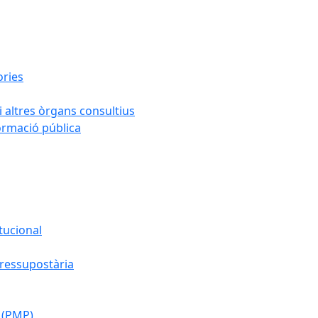
ories
i altres òrgans consultius
formació pública
tucional
pressupostària
 (PMP)