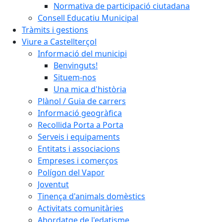
Normativa de participació ciutadana
Consell Educatiu Municipal
Tràmits i gestions
Viure a Castellterçol
Informació del municipi
Benvinguts!
Situem-nos
Una mica d'història
Plànol / Guia de carrers
Informació geogràfica
Recollida Porta a Porta
Serveis i equipaments
Entitats i associacions
Empreses i comerços
Polígon del Vapor
Joventut
Tinença d'animals domèstics
Activitats comunitàries
Abordatge de l'edatisme