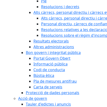
Ple
Resolucions i decrets
Alts càrrecs, personal directiu i càrrecs 
Alts càrrecs, personal directiu i càrr
Personal directiu, càrrecs de confia
Resolucions relatives a les declaracio
Resolucions sobre el règim d'incompat
Resultats electorals
Altres administracions
Bon govern i integritat pública
Portal Govern Obert
Informació pública
Codi de conducta
Bústia ètica
Pla de mesures antifrau
Carta de serveis
Protecció de dades personals
Acció de govern
Tauler d'edictes i anuncis