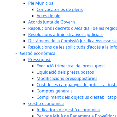
Ple Municipal
Convocatòries de plens
Actes de ple
Acords Junta de Govern
Resolucions i decrets d'Alcaldia i de les regid
Resolucions administratives i judicials
Dictàmens de la Comissió Jurídica Assessora 
Resolucions de les sol·licituds d'accés a la in
Gestió econòmica
Pressupost
Execució trimestral del pressupost
Liquidació dels pressupostos
Modificacions pressupostàries
Cost de les campanyes de publicitat insti
Comptes generals
Compliment dels objectius d'estabilitat 
Gestió econòmica
Indicadors de gestió econòmica
Període Mitjà de Pagament a Proveïdors