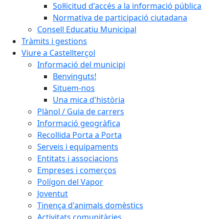
Sol·licitud d'accés a la informació pública
Normativa de participació ciutadana
Consell Educatiu Municipal
Tràmits i gestions
Viure a Castellterçol
Informació del municipi
Benvinguts!
Situem-nos
Una mica d'història
Plànol / Guia de carrers
Informació geogràfica
Recollida Porta a Porta
Serveis i equipaments
Entitats i associacions
Empreses i comerços
Polígon del Vapor
Joventut
Tinença d'animals domèstics
Activitats comunitàries