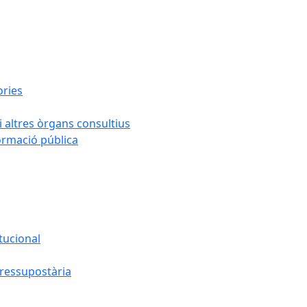
ories
i altres òrgans consultius
formació pública
tucional
pressupostària