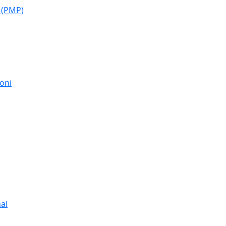
 (PMP)
moni
al