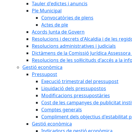
Tauler d'edictes i anuncis
Ple Municipal
Convocatòries de plens
Actes de ple
Acords Junta de Govern
Resolucions i decrets d'Alcaldia i de les regid
Resolucions administratives i judicials
Dictàmens de la Comissió Jurídica Assessora 
Resolucions de les sol·licituds d'accés a la in
Gestió econòmica
Pressupost
Execució trimestral del pressupost
Liquidació dels pressupostos
Modificacions pressupostàries
Cost de les campanyes de publicitat insti
Comptes generals
Compliment dels objectius d'estabilitat 
Gestió econòmica
Indicadors de gestió econòmica