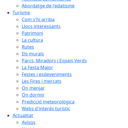
Abordatge de l'edatisme
Turisme
Com s'hi arriba
Llocs interessants
Patrimoni
La cultura
Rutes
Els murals
Parcs, Miradors i Espais Verds
La Festa Major
Festes i esdeveniments
Les Fires i mercats
On menjar
On dormir
Predicció meteorològica
Webs d'interès turístic
Actualitat
Avisos