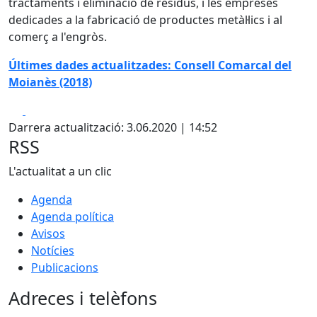
tractaments i eliminació de residus, i les empreses
dedicades a la fabricació de productes metàl·lics i al
comerç a l'engròs.
Últimes dades actualitzades: Consell Comarcal del
Moianès (2018)
Facebook
X
Darrera actualització: 3.06.2020 | 14:52
RSS
L'actualitat a un clic
Agenda
Agenda política
Avisos
Notícies
Publicacions
Adreces i telèfons