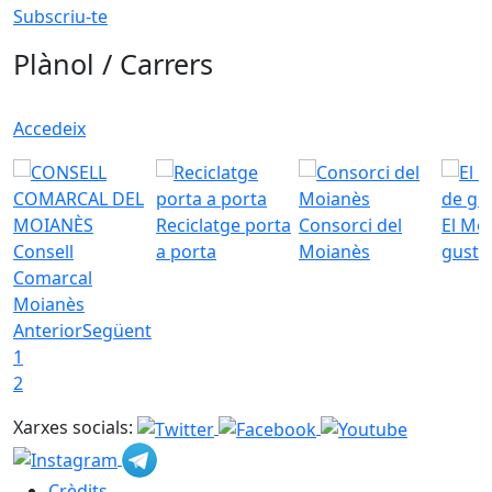
Subscriu-te
Plànol / Carrers
Accedeix
Reciclatge porta
Consorci del
El Mo
Consell
a porta
Moianès
gust
Comarcal
Moianès
Anterior
Següent
1
2
Xarxes socials:
Crèdits