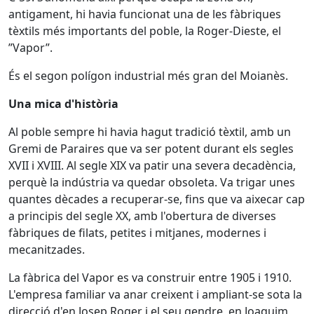
antigament, hi havia funcionat una de les fàbriques
tèxtils més importants del poble, la Roger-Dieste, el
”Vapor”.
És el segon polígon industrial més gran del Moianès.
Una mica d'història
Al poble sempre hi havia hagut tradició tèxtil, amb un
Gremi de Paraires que va ser potent durant els segles
XVII i XVIII. Al segle XIX va patir una severa decadència,
perquè la indústria va quedar obsoleta. Va trigar unes
quantes dècades a recuperar-se, fins que va aixecar cap
a principis del segle XX, amb l'obertura de diverses
fàbriques de filats, petites i mitjanes, modernes i
mecanitzades.
La fàbrica del Vapor es va construir entre 1905 i 1910.
L'empresa familiar va anar creixent i ampliant-se sota la
direcció d'en Josep Roger i el seu gendre, en Joaquim