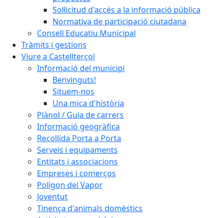
Sol·licitud d'accés a la informació pública
Normativa de participació ciutadana
Consell Educatiu Municipal
Tràmits i gestions
Viure a Castellterçol
Informació del municipi
Benvinguts!
Situem-nos
Una mica d'història
Plànol / Guia de carrers
Informació geogràfica
Recollida Porta a Porta
Serveis i equipaments
Entitats i associacions
Empreses i comerços
Polígon del Vapor
Joventut
Tinença d'animals domèstics