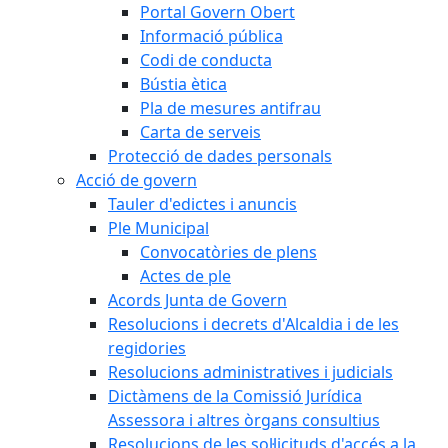
Portal Govern Obert
Informació pública
Codi de conducta
Bústia ètica
Pla de mesures antifrau
Carta de serveis
Protecció de dades personals
Acció de govern
Tauler d'edictes i anuncis
Ple Municipal
Convocatòries de plens
Actes de ple
Acords Junta de Govern
Resolucions i decrets d'Alcaldia i de les
regidories
Resolucions administratives i judicials
Dictàmens de la Comissió Jurídica
Assessora i altres òrgans consultius
Resolucions de les sol·licituds d'accés a la