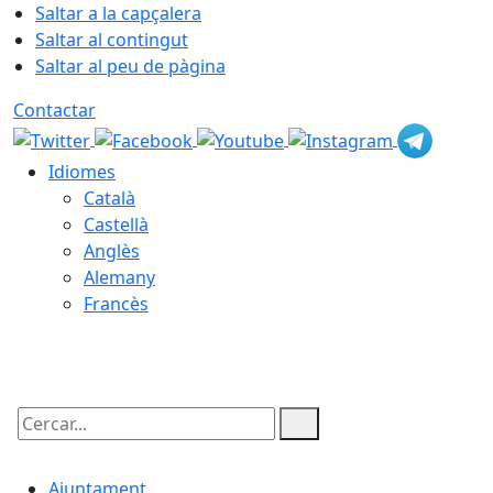
Saltar a la capçalera
Saltar al contingut
Saltar al peu de pàgina
Contactar
Idiomes
Català
Castellà
Anglès
Alemany
Francès
07.08.2026 | 23:38
Cercar:
Ajuntament