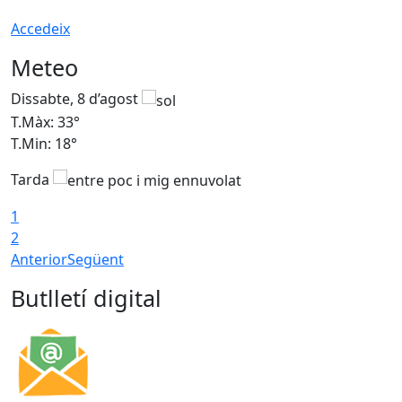
Accedeix
Meteo
Dissabte, 8 d’agost
D
T.Màx: 33°
T
T.Min: 18°
T
Tarda
1
2
Anterior
Següent
Butlletí digital