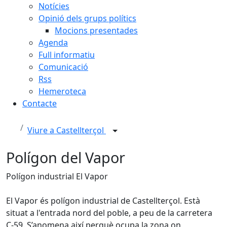
Notícies
Opinió dels grups polítics
Mocions presentades
Agenda
Full informatiu
Comunicació
Rss
Hemeroteca
Contacte
Viure a Castellterçol
Polígon del Vapor
Polígon industrial El Vapor
El Vapor és polígon industrial de Castellterçol. Està
situat a l'entrada nord del poble, a peu de la carretera
C-59. S’anomena així perquè ocupa la zona on,