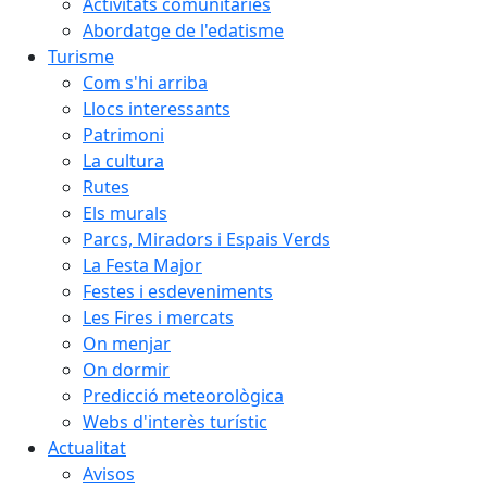
Activitats comunitàries
Abordatge de l'edatisme
Turisme
Com s'hi arriba
Llocs interessants
Patrimoni
La cultura
Rutes
Els murals
Parcs, Miradors i Espais Verds
La Festa Major
Festes i esdeveniments
Les Fires i mercats
On menjar
On dormir
Predicció meteorològica
Webs d'interès turístic
Actualitat
Avisos