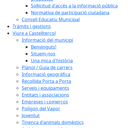
Sol·licitud d'accés a la informació pública
Normativa de participació ciutadana
Consell Educatiu Municipal
Tràmits i gestions
Viure a Castellterçol
Informació del municipi
Benvinguts!
Situem-nos
Una mica d'història
Plànol / Guia de carrers
Informació geogràfica
Recollida Porta a Porta
Serveis i equipaments
Entitats i associacions
Empreses i comerços
Polígon del Vapor
Joventut
Tinença d'animals domèstics