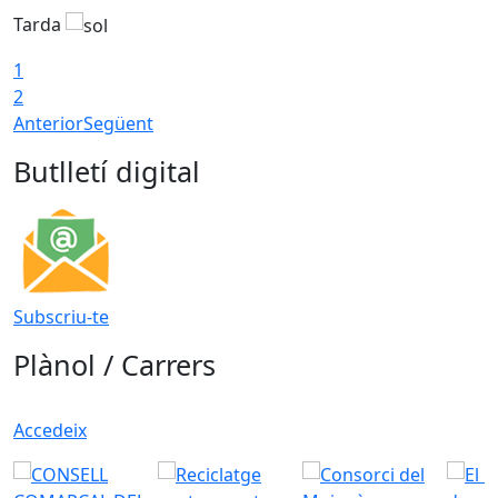
Tarda
T
1
2
Anterior
Següent
Butlletí digital
Subscriu-te
Plànol / Carrers
Accedeix