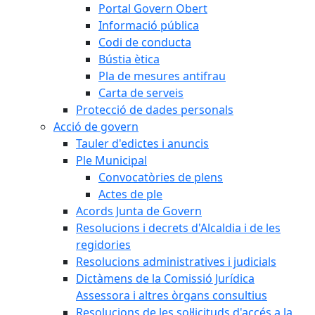
Portal Govern Obert
Informació pública
Codi de conducta
Bústia ètica
Pla de mesures antifrau
Carta de serveis
Protecció de dades personals
Acció de govern
Tauler d'edictes i anuncis
Ple Municipal
Convocatòries de plens
Actes de ple
Acords Junta de Govern
Resolucions i decrets d'Alcaldia i de les
regidories
Resolucions administratives i judicials
Dictàmens de la Comissió Jurídica
Assessora i altres òrgans consultius
Resolucions de les sol·licituds d'accés a la