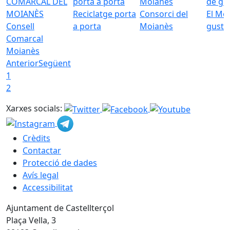
Reciclatge porta
Consorci del
El Mo
Consell
a porta
Moianès
gust
Comarcal
Moianès
Anterior
Següent
1
2
Xarxes socials:
Crèdits
Contactar
Protecció de dades
Avís legal
Accessibilitat
Ajuntament de Castellterçol
Plaça Vella, 3