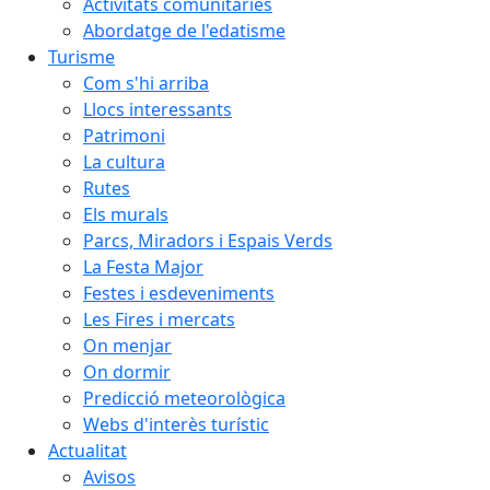
Activitats comunitàries
Abordatge de l'edatisme
Turisme
Com s'hi arriba
Llocs interessants
Patrimoni
La cultura
Rutes
Els murals
Parcs, Miradors i Espais Verds
La Festa Major
Festes i esdeveniments
Les Fires i mercats
On menjar
On dormir
Predicció meteorològica
Webs d'interès turístic
Actualitat
Avisos