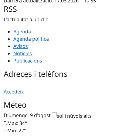
Darrera actualització: 17.03.2026 | 10:35
RSS
L'actualitat a un clic
Agenda
Agenda política
Avisos
Notícies
Publicacions
Adreces i telèfons
Accedeix
Meteo
Diumenge, 9 d’agost
D
T.Màx: 34°
T
T.Min: 22°
T