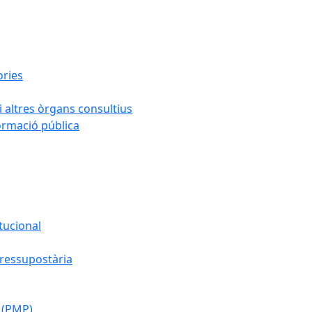
ories
i altres òrgans consultius
formació pública
tucional
pressupostària
 (PMP)