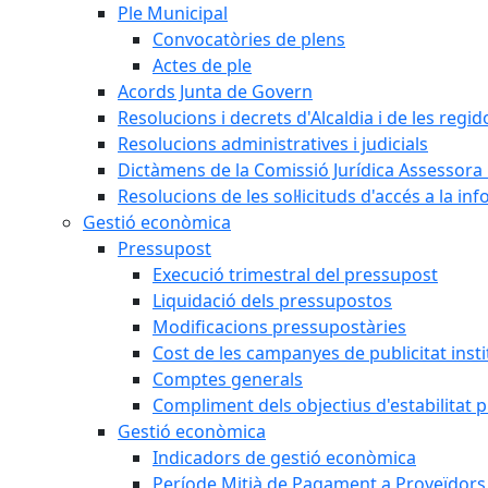
Ple Municipal
Convocatòries de plens
Actes de ple
Acords Junta de Govern
Resolucions i decrets d'Alcaldia i de les regid
Resolucions administratives i judicials
Dictàmens de la Comissió Jurídica Assessora 
Resolucions de les sol·licituds d'accés a la in
Gestió econòmica
Pressupost
Execució trimestral del pressupost
Liquidació dels pressupostos
Modificacions pressupostàries
Cost de les campanyes de publicitat insti
Comptes generals
Compliment dels objectius d'estabilitat 
Gestió econòmica
Indicadors de gestió econòmica
Període Mitjà de Pagament a Proveïdors