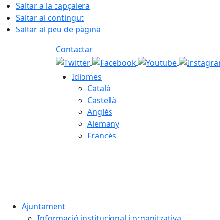
Saltar a la capçalera
Saltar al contingut
Saltar al peu de pàgina
Contactar
Idiomes
Català
Castellà
Anglès
Alemany
Francès
09.08.2026 | 12:31
Ajuntament
Informació institucional i organitzativa