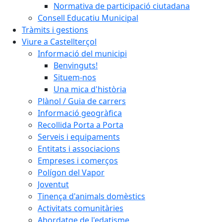
Normativa de participació ciutadana
Consell Educatiu Municipal
Tràmits i gestions
Viure a Castellterçol
Informació del municipi
Benvinguts!
Situem-nos
Una mica d'història
Plànol / Guia de carrers
Informació geogràfica
Recollida Porta a Porta
Serveis i equipaments
Entitats i associacions
Empreses i comerços
Polígon del Vapor
Joventut
Tinença d'animals domèstics
Activitats comunitàries
Abordatge de l'edatisme