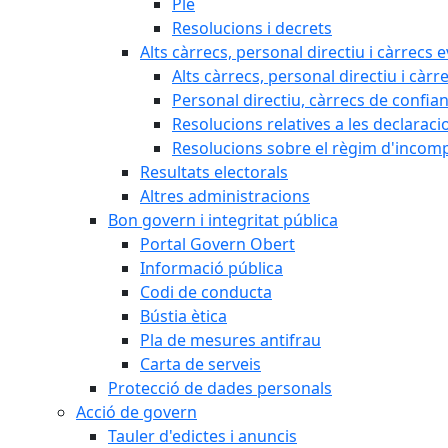
Ple
Resolucions i decrets
Alts càrrecs, personal directiu i càrrecs 
Alts càrrecs, personal directiu i càrr
Personal directiu, càrrecs de confia
Resolucions relatives a les declaracio
Resolucions sobre el règim d'incompat
Resultats electorals
Altres administracions
Bon govern i integritat pública
Portal Govern Obert
Informació pública
Codi de conducta
Bústia ètica
Pla de mesures antifrau
Carta de serveis
Protecció de dades personals
Acció de govern
Tauler d'edictes i anuncis