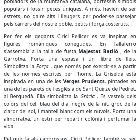
pobladors de la muntanya catalana, portessin símbols
populars i fossin peces úniques. A més, havien de ser
estrets, no gaire alts i lleugers per poder-se passejar
pels carrers del nostre poble, petits i força costeruts.
Per fer els gegants Cirici Pellicer es va inspirar en
figures romàniques conegudes. En Tallaferro
s'assembla a la talla de fusta
Majestat Batlló
, de la
Garrotxa. Porta una espasa i un llibre de lleis.
Simbolitza la
Força
, que només pot exercir-se a partir
de les normes escrites per l'home. La Griselda està
inspirada en una de les
Verges Prudents
, pintades en
una de les parets de l'església de Sant Quirze de Pedret,
al Berguedà. Ella simbolitza la
Gràcia
. Es vesteix dels
colors del cel: blau del dia, negre de la nit, groc de la
claror del sol, i mantell blanc com els núvols. Porta una
almorratxa, un estri per repartir colònia i perfumar la
vida.
Pel què fa als capgrossos, Cirici Pellicer també va ser