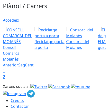
Plànol / Carrers
Accedeix
Reciclatge porta
Consorci del
El Mo
Consell
a porta
Moianès
gust
Comarcal
Moianès
Anterior
Següent
1
2
Xarxes socials:
Crèdits
Contactar