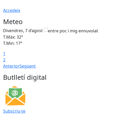
Accedeix
Meteo
Divendres, 7 d’agost
D
T.Màx: 32°
T
T.Min: 17°
T
1
T
2
Anterior
Següent
Butlletí digital
Subscriu-te