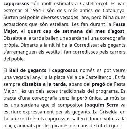
capgrossos
són molt estimats a Castellterçol. Es van
estrenar el 1954 i són dels més antics de Catalunya.
Surten pel poble diverses vegades l'any, però hi ha dues
actuacions que són estel·lars. Les fan durant la
Festa
Major
, el
quart cap de setmana del mes d'agost
.
Dissabte a la tarda ballen una sardana i una coreografia
pròpia. Dimarts a la nit hi ha la Corredissa: els gegants
s'arremanguen els vestits i fan corredisses pels carrers
del poble.
El
Ball de gegants i capgrossos
només es pot veure
una vegada l'any, i a la plaça Vella de Castellterçol. Es fa
sempre
dissabte a la tarda
, abans del
pregó
de Festa
Major, i és un dels actes tradicionals del programa. Es
tracta d'una coreografia senzilla però única. La música
és una sardana que el compositor
Joaquim Serra
va
escriure expressament per als gegants. La Griselda, en
Tallaferro i tots els capgrossos salten i donen voltes a la
plaça, animats per les picades de mans de tota la gent.