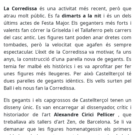
La Corredissa
és una activitat més recent, però que
atrau molt públic. Es fa
dimarts a la nit
i és un dels
últims actes de Festa Major. Els geganters més forts i
valents fan córrer la Griselda i el Tallaferro pels carrers
del casc antic. Les figures tant poden anar dretes com
tombades, però la velocitat que agafen és sempre
espectacular. L'èxit de la Corredissa va motivar, fa uns
anys, la construcció d'una parella nova de gegants. Es
temia fer malbé els històrics i es va aprofitar per fer
unes figures més lleugeres. Per això Castellterçol té
dues parelles de gegants idèntics. Els vells surten pel
Ball i els nous fan la Corredissa.
Els gegants i els capgrossos de Castellterçol tenen un
disseny únic. Es van encarregar al dissenyador, crític i
historiador de l'art
Alexandre Cirici Pellicer
, que
treballava als tallers d'art Zen, de Barcelona. Se li va
demanar que les figures homenatgessin els primers