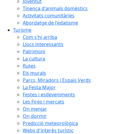
Joventut
Tinença d'animals domèstics
Activitats comunitàries
Abordatge de l'edatisme
Turisme
Com s'hi arriba
Llocs interessants
Patrimoni
La cultura
Rutes
Els murals
Parcs, Miradors i Espais Verds
La Festa Major
Festes i esdeveniments
Les Fires i mercats
On menjar
On dormir
Predicció meteorològica
Webs d'interès turístic