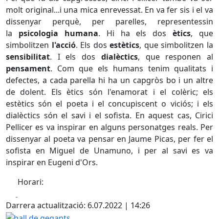
molt original...i una mica enrevessat. En va fer sis i el va
dissenyar perquè, per parelles, representessin
la
psicologia humana
. Hi ha els dos
ètics
, que
simbolitzen
l'acció
. Els dos
estètics
, que simbolitzen la
sensibilitat
. I els dos
dialèctics
, que responen al
pensament
. Com que els humans tenim qualitats i
defectes, a cada parella hi ha un capgròs bo i un altre
de dolent. Els ètics són l'enamorat i el colèric; els
estètics són el poeta i el concupiscent o viciós; i els
dialèctics són el savi i el sofista. En aquest cas, Cirici
Pellicer es va inspirar en alguns personatges reals. Per
dissenyar al poeta va pensar en Jaume Picas, per fer el
sofista en Miguel de Unamuno, i per al savi es va
inspirar en Eugeni d'Ors.
Horari:
Facebook
X
Darrera actualització: 6.07.2022 | 14:26
ball de gegants