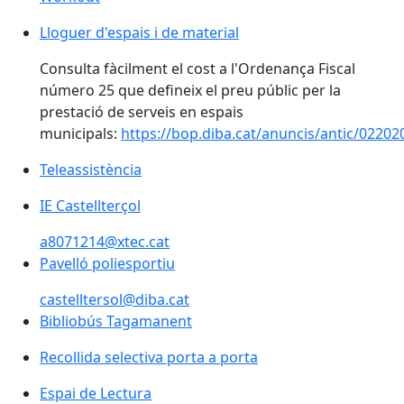
Lloguer d'espais i de material
Consulta fàcilment el cost a l'Ordenança Fiscal
número 25 que defineix el preu públic per la
prestació de serveis en espais
municipals:
https://bop.diba.cat/anuncis/antic/0220
Teleassistència
Teleassistència
IE Castellterçol
IE Castellterçol
a8071214@xtec.cat
Pavelló poliesportiu
Pavelló poliesportiu
castelltersol@diba.cat
Bibliobús Tagamanent
Bibliobús Tagamanent
Recollida selectiva porta a porta
Recollida selectiva porta a porta
Espai de Lectura
Espai de Lectura