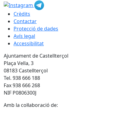
Crèdits
Contactar
Protecció de dades
Avís legal
Accessibilitat
Ajuntament de Castellterçol
Plaça Vella, 3
08183 Castellterçol
Tel. 938 666 188
Fax 938 666 268
NIF P0806300J
Amb la col·laboració de: