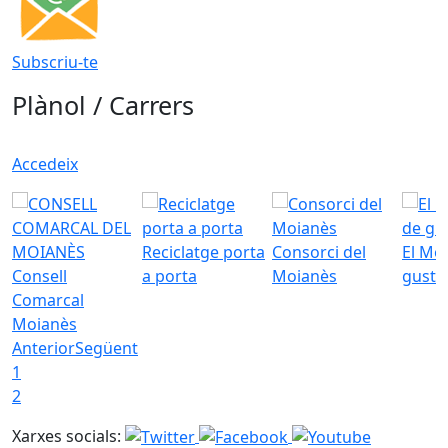
Subscriu-te
Plànol / Carrers
Accedeix
Reciclatge porta
Consorci del
El Mo
Consell
a porta
Moianès
gust
Comarcal
Moianès
Anterior
Següent
1
2
Xarxes socials: