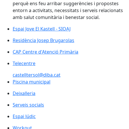
perquè ens feu arribar suggerències i propostes
entorn a activitats, necessitats i serveis relacionats
amb salut comunitària i benestar social.
Espai Jove El Kastell - SIOAJ
Espai Jove El Kastell - SIOAJ
Residència Josep Brugarolas
Residència Josep Brugarolas
CAP Centre d'Atenció Primària
CAP Centre d'Atenció Primària
Telecentre
Telecentre
castelltersol@diba.cat
Piscina municipal
Piscina municipal
Deixalleria
Deixalleria
Serveis socials
Espai lúdic
Workout