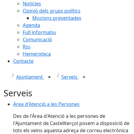
Notícies
Opinió dels grups polítics
Mocions presentades
Agenda
Full informatiu
Comunicació
Rss
Hemeroteca
Contacte
Ajuntament
Serveis
Serveis
Àrea d'Atenció a les Persones
Àrea d'Atenció a les Persones
Des de l'Àrea d'Atenció a les persones de
l'Ajuntament de Castellterçol posem a disposició de
tots els veïns aquesta adreça de correu electrònica