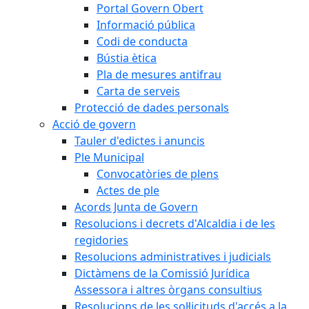
Portal Govern Obert
Informació pública
Codi de conducta
Bústia ètica
Pla de mesures antifrau
Carta de serveis
Protecció de dades personals
Acció de govern
Tauler d'edictes i anuncis
Ple Municipal
Convocatòries de plens
Actes de ple
Acords Junta de Govern
Resolucions i decrets d'Alcaldia i de les
regidories
Resolucions administratives i judicials
Dictàmens de la Comissió Jurídica
Assessora i altres òrgans consultius
Resolucions de les sol·licituds d'accés a la