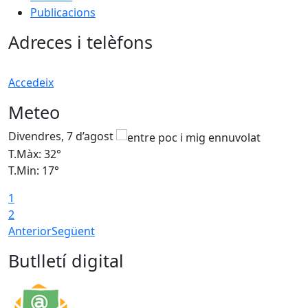
Publicacions
Adreces i telèfons
Accedeix
Meteo
Divendres, 7 d’agost
D
T.Màx: 32°
T
T.Min: 17°
T
1
T
2
Anterior
Següent
Butlletí digital