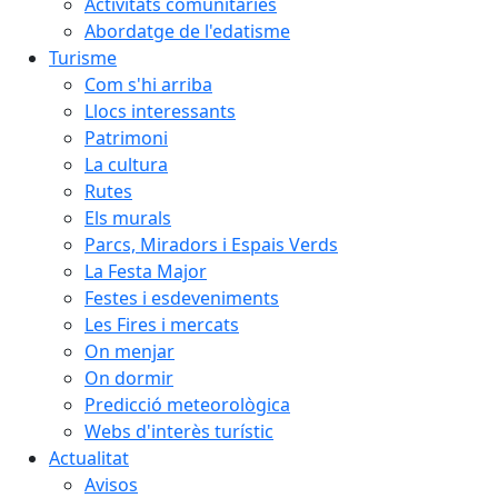
Activitats comunitàries
Abordatge de l'edatisme
Turisme
Com s'hi arriba
Llocs interessants
Patrimoni
La cultura
Rutes
Els murals
Parcs, Miradors i Espais Verds
La Festa Major
Festes i esdeveniments
Les Fires i mercats
On menjar
On dormir
Predicció meteorològica
Webs d'interès turístic
Actualitat
Avisos