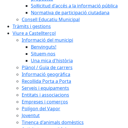
Sol·licitud d'accés a la informació pública
Normativa de participació ciutadana
Consell Educatiu Municipal
Tràmits i gestions
Viure a Castellterçol
Informació del municipi
Benvinguts!
Situem-nos
Una mica d'història
Plànol / Guia de carrers
Informació geogràfica
Recollida Porta a Porta
Serveis i equipaments
Entitats i associacions
Empreses i comerços
Polígon del Vapor
Joventut
Tinença d'animals domèstics