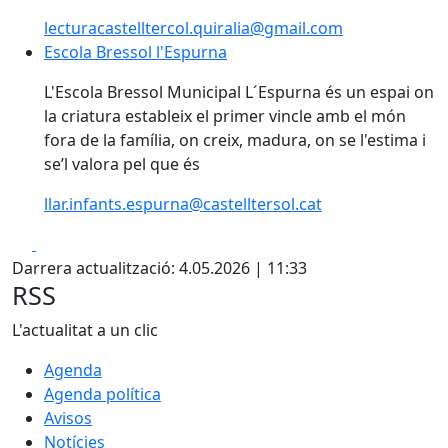
lecturacastelltercol.quiralia@gmail.com
Escola Bressol l'Espurna
Escola Bressol l'Espurna
L'Escola Bressol Municipal L´Espurna és un espai on
la criatura estableix el primer vincle amb el món
fora de la família, on creix, madura, on se l'estima i
se’l valora pel que és
llar.infants.espurna@castelltersol.cat
Facebook
X
Darrera actualització: 4.05.2026 | 11:33
RSS
L'actualitat a un clic
Agenda
Agenda política
Avisos
Notícies