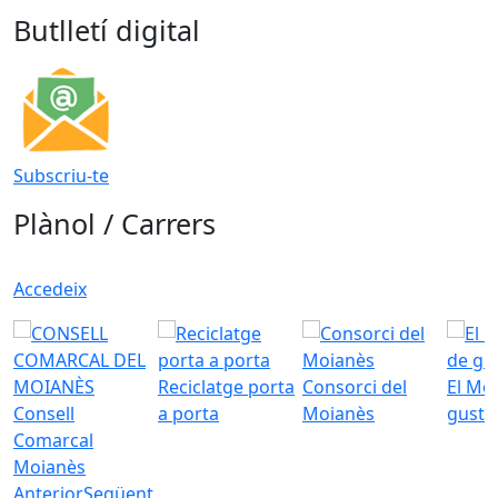
Butlletí digital
Subscriu-te
Plànol / Carrers
Accedeix
Reciclatge porta
Consorci del
El Mo
Consell
a porta
Moianès
gust
Comarcal
Moianès
Anterior
Següent