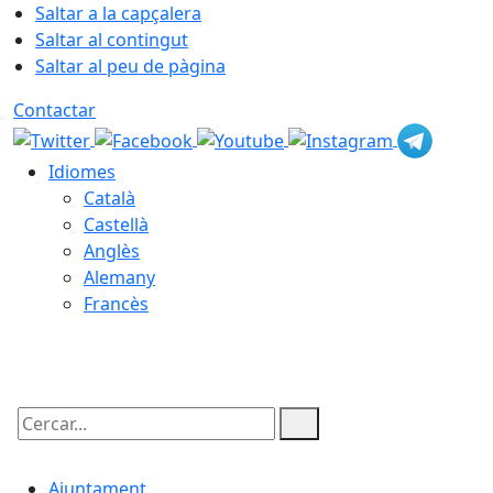
Saltar a la capçalera
Saltar al contingut
Saltar al peu de pàgina
Contactar
Idiomes
Català
Castellà
Anglès
Alemany
Francès
06.08.2026 | 21:27
Cercar:
Ajuntament