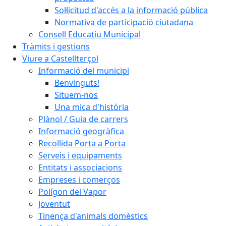
Sol·licitud d'accés a la informació pública
Normativa de participació ciutadana
Consell Educatiu Municipal
Tràmits i gestions
Viure a Castellterçol
Informació del municipi
Benvinguts!
Situem-nos
Una mica d'història
Plànol / Guia de carrers
Informació geogràfica
Recollida Porta a Porta
Serveis i equipaments
Entitats i associacions
Empreses i comerços
Polígon del Vapor
Joventut
Tinença d'animals domèstics