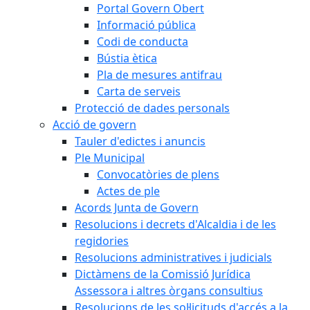
Portal Govern Obert
Informació pública
Codi de conducta
Bústia ètica
Pla de mesures antifrau
Carta de serveis
Protecció de dades personals
Acció de govern
Tauler d'edictes i anuncis
Ple Municipal
Convocatòries de plens
Actes de ple
Acords Junta de Govern
Resolucions i decrets d'Alcaldia i de les
regidories
Resolucions administratives i judicials
Dictàmens de la Comissió Jurídica
Assessora i altres òrgans consultius
Resolucions de les sol·licituds d'accés a la