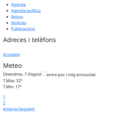
Agenda
Agenda política
Avisos
Notícies
Publicacions
Adreces i telèfons
Accedeix
Meteo
Divendres, 7 d’agost
D
T.Màx: 32°
T
T.Min: 17°
T
1
T
2
Anterior
Següent