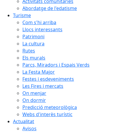
Activitats comunitàries
Abordatge de l'edatisme
Turisme
Com s'hi arriba
Llocs interessants
Patrimoni
La cultura
Rutes
Els murals
Parcs, Miradors i Espais Verds
La Festa Major
Festes i esdeveniments
Les Fires i mercats
On menjar
On dormir
Predicció meteorològica
Webs d'interès turístic
Actualitat
Avisos