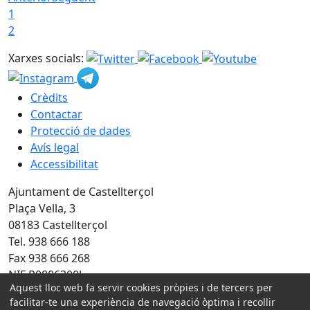
1
2
Xarxes socials:
Crèdits
Contactar
Protecció de dades
Avís legal
Accessibilitat
Ajuntament de Castellterçol
Plaça Vella, 3
08183 Castellterçol
Tel. 938 666 188
Fax 938 666 268
NIF P0806300J
Aquest lloc web fa servir cookies pròpies i de tercers per
Amb la col·laboració de:
facilitar-te una experiència de navegació òptima i recollir