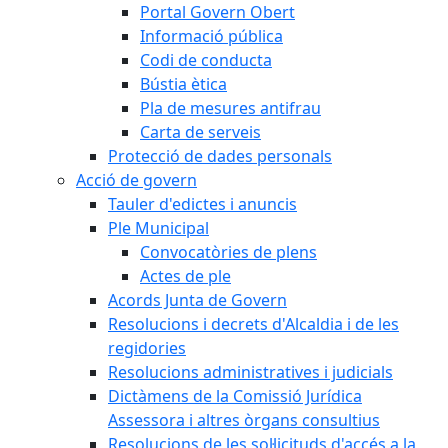
Portal Govern Obert
Informació pública
Codi de conducta
Bústia ètica
Pla de mesures antifrau
Carta de serveis
Protecció de dades personals
Acció de govern
Tauler d'edictes i anuncis
Ple Municipal
Convocatòries de plens
Actes de ple
Acords Junta de Govern
Resolucions i decrets d'Alcaldia i de les
regidories
Resolucions administratives i judicials
Dictàmens de la Comissió Jurídica
Assessora i altres òrgans consultius
Resolucions de les sol·licituds d'accés a la