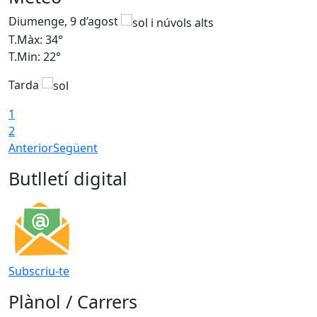
Diumenge, 9 d’agost
D
T.Màx: 34°
T
T.Min: 22°
T
Tarda
T
1
2
Anterior
Següent
Butlletí digital
Subscriu-te
Plànol / Carrers