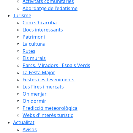
Activitats comunitàries
Abordatge de l'edatisme
Turisme
Com s'hi arriba
Llocs interessants
Patrimoni
La cultura
Rutes
Els murals
Parcs, Miradors i Espais Verds
La Festa Major
Festes i esdeveniments
Les Fires i mercats
On menjar
On dormir
Predicció meteorològica
Webs d'interès turístic
Actualitat
Avisos