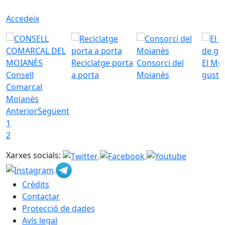
Accedeix
Reciclatge porta
Consorci del
El Mo
Consell
a porta
Moianès
gust
Comarcal
Moianès
Anterior
Següent
1
2
Xarxes socials:
Crèdits
Contactar
Protecció de dades
Avís legal