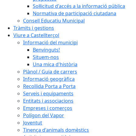
Sol·licitud d'accés a la informació pública
Normativa de participació ciutadana
Consell Educatiu Municipal
Tràmits i gestions
Viure a Castellterçol
Informació del municipi
Benvinguts!
Situem-nos
Una mica d'història
Plànol / Guia de carrers
Informació geogràfica
Recollida Porta a Porta
Serveis i equipaments
Entitats i associacions
Empreses i comerços
Polígon del Vapor
Joventut
Tinença d'animals domèstics