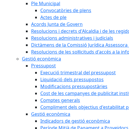
Ple Municipal
Convocatòries de plens
Actes de ple
Acords Junta de Govern
Resolucions i decrets d'Alcaldia i de les regid
Resolucions administratives i judicials
Dictàmens de la Comissió Jurídica Assessora 
Resolucions de les sol·licituds d'accés a la in
Gestió econòmica
Pressupost
Execució trimestral del pressupost
Liquidació dels pressupostos
Modificacions pressupostàries
Cost de les campanyes de publicitat insti
Comptes generals
Compliment dels objectius d'estabilitat 
Gestió econòmica
Indicadors de gestió econòmica
Període Mitjà de Pagament a Proveïdors