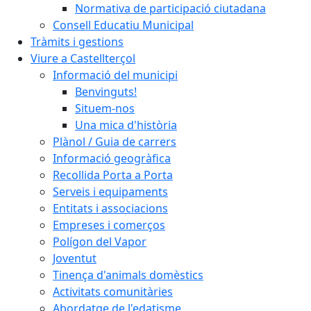
Normativa de participació ciutadana
Consell Educatiu Municipal
Tràmits i gestions
Viure a Castellterçol
Informació del municipi
Benvinguts!
Situem-nos
Una mica d'història
Plànol / Guia de carrers
Informació geogràfica
Recollida Porta a Porta
Serveis i equipaments
Entitats i associacions
Empreses i comerços
Polígon del Vapor
Joventut
Tinença d'animals domèstics
Activitats comunitàries
Abordatge de l'edatisme