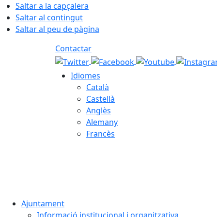
Saltar a la capçalera
Saltar al contingut
Saltar al peu de pàgina
Contactar
Idiomes
Català
Castellà
Anglès
Alemany
Francès
06.08.2026 | 08:46
Ajuntament
Informació institucional i organitzativa