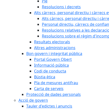
Ple
Resolucions i decrets
Alts càrrecs, personal directiu i càrrecs 
Alts càrrecs, personal directiu i càrr
Personal directiu, càrrecs de confia
Resolucions relatives a les declaracio
Resolucions sobre el règim d'incompat
Resultats electorals
Altres administracions
Bon govern i integritat pública
Portal Govern Obert
Informació pública
Codi de conducta
Bústia ètica
Pla de mesures antifrau
Carta de serveis
Protecció de dades personals
Acció de govern
Tauler d'edictes i anuncis