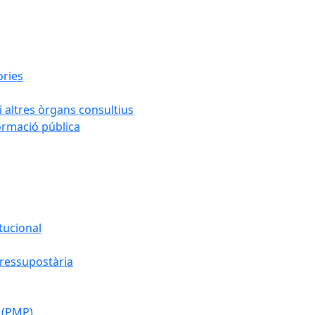
ories
i altres òrgans consultius
formació pública
tucional
pressupostària
 (PMP)