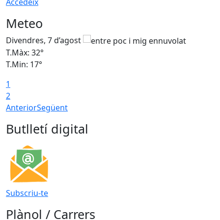
Accedeix
Meteo
Divendres, 7 d’agost
D
T.Màx: 32°
T
T.Min: 17°
T
1
T
2
Anterior
Següent
Butlletí digital
Subscriu-te
Plànol / Carrers