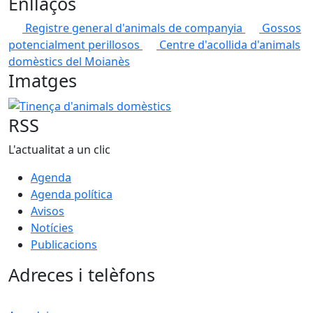
Enllaços
Registre general d'animals de companyia
Gossos
potencialment perillosos
Centre d'acollida d'animals
domèstics del Moianès
Imatges
Tinença d'animals domèstics
RSS
L'actualitat a un clic
Agenda
Agenda política
Avisos
Notícies
Publicacions
Adreces i telèfons