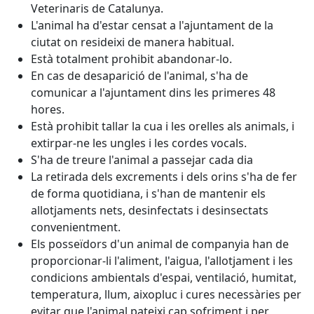
Veterinaris de Catalunya.
L'animal ha d'estar censat a l'ajuntament de la
ciutat on resideixi de manera habitual.
Està totalment prohibit abandonar-lo.
En cas de desaparició de l'animal, s'ha de
comunicar a l'ajuntament dins les primeres 48
hores.
Està prohibit tallar la cua i les orelles als animals, i
extirpar-ne les ungles i les cordes vocals.
S'ha de treure l'animal a passejar cada dia
La retirada dels excrements i dels orins s'ha de fer
de forma quotidiana, i s'han de mantenir els
allotjaments nets, desinfectats i desinsectats
convenientment.
Els posseïdors d'un animal de companyia han de
proporcionar-li l'aliment, l'aigua, l'allotjament i les
condicions ambientals d'espai, ventilació, humitat,
temperatura, llum, aixopluc i cures necessàries per
evitar que l'animal pateixi cap sofriment i per