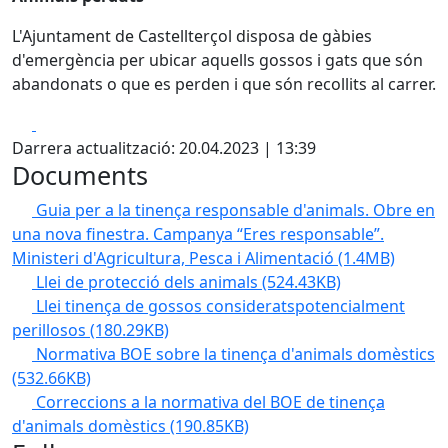
L'Ajuntament de Castellterçol disposa de gàbies
d'emergència per ubicar aquells gossos i gats que són
abandonats o que es perden i que són recollits al carrer.
Facebook
X
Darrera actualització: 20.04.2023 | 13:39
Documents
Guia per a la tinença responsable d'animals. Obre en
una nova finestra. Campanya “Eres responsable”.
Ministeri d'Agricultura, Pesca i Alimentació
(1.4MB)
Llei de protecció dels animals
(524.43KB)
Llei tinença de gossos consideratspotencialment
perillosos
(180.29KB)
Normativa BOE sobre la tinença d'animals domèstics
(532.66KB)
Correccions a la normativa del BOE de tinença
d'animals domèstics
(190.85KB)