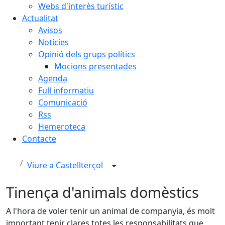
Webs d'interès turístic
Actualitat
Avisos
Notícies
Opinió dels grups polítics
Mocions presentades
Agenda
Full informatiu
Comunicació
Rss
Hemeroteca
Contacte
Viure a Castellterçol
Tinença d'animals domèstics
A l'hora de voler tenir un animal de companyia, és molt
important tenir clares totes les responsabilitats que