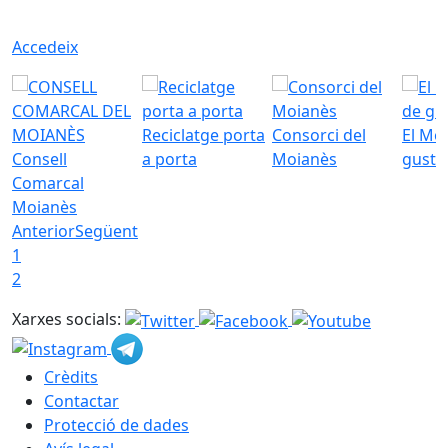
Accedeix
Reciclatge porta
Consorci del
El Mo
Consell
a porta
Moianès
gust
Comarcal
Moianès
Anterior
Següent
1
2
Xarxes socials:
Crèdits
Contactar
Protecció de dades