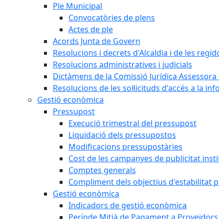
Ple Municipal
Convocatòries de plens
Actes de ple
Acords Junta de Govern
Resolucions i decrets d'Alcaldia i de les regid
Resolucions administratives i judicials
Dictàmens de la Comissió Jurídica Assessora 
Resolucions de les sol·licituds d'accés a la in
Gestió econòmica
Pressupost
Execució trimestral del pressupost
Liquidació dels pressupostos
Modificacions pressupostàries
Cost de les campanyes de publicitat insti
Comptes generals
Compliment dels objectius d'estabilitat 
Gestió econòmica
Indicadors de gestió econòmica
Període Mitjà de Pagament a Proveïdors