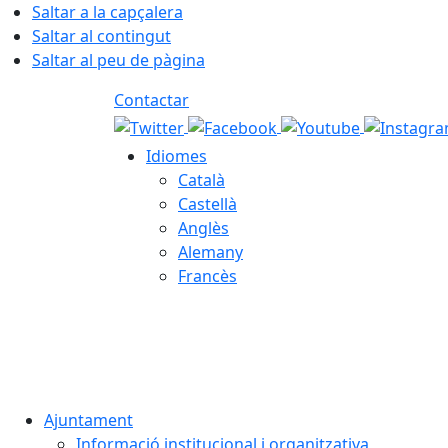
Saltar a la capçalera
Saltar al contingut
Saltar al peu de pàgina
Contactar
Idiomes
Català
Castellà
Anglès
Alemany
Francès
07.08.2026 | 20:52
Ajuntament
Informació institucional i organitzativa