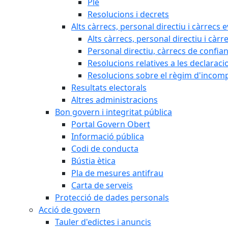
Ple
Resolucions i decrets
Alts càrrecs, personal directiu i càrrecs 
Alts càrrecs, personal directiu i càrr
Personal directiu, càrrecs de confia
Resolucions relatives a les declaracio
Resolucions sobre el règim d'incompat
Resultats electorals
Altres administracions
Bon govern i integritat pública
Portal Govern Obert
Informació pública
Codi de conducta
Bústia ètica
Pla de mesures antifrau
Carta de serveis
Protecció de dades personals
Acció de govern
Tauler d'edictes i anuncis