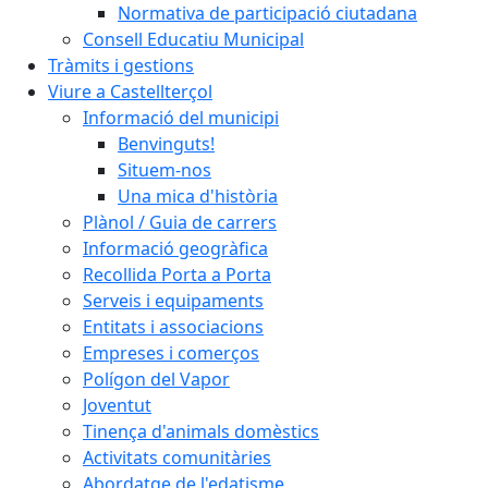
Normativa de participació ciutadana
Consell Educatiu Municipal
Tràmits i gestions
Viure a Castellterçol
Informació del municipi
Benvinguts!
Situem-nos
Una mica d'història
Plànol / Guia de carrers
Informació geogràfica
Recollida Porta a Porta
Serveis i equipaments
Entitats i associacions
Empreses i comerços
Polígon del Vapor
Joventut
Tinença d'animals domèstics
Activitats comunitàries
Abordatge de l'edatisme