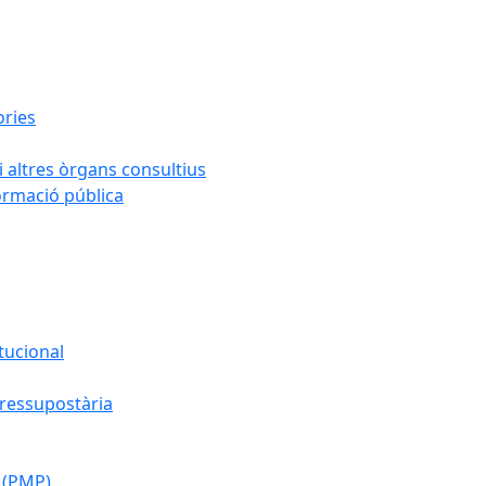
ories
i altres òrgans consultius
formació pública
tucional
pressupostària
 (PMP)