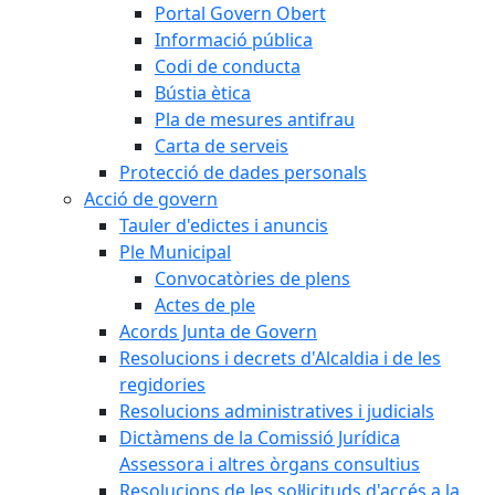
Portal Govern Obert
Informació pública
Codi de conducta
Bústia ètica
Pla de mesures antifrau
Carta de serveis
Protecció de dades personals
Acció de govern
Tauler d'edictes i anuncis
Ple Municipal
Convocatòries de plens
Actes de ple
Acords Junta de Govern
Resolucions i decrets d'Alcaldia i de les
regidories
Resolucions administratives i judicials
Dictàmens de la Comissió Jurídica
Assessora i altres òrgans consultius
Resolucions de les sol·licituds d'accés a la