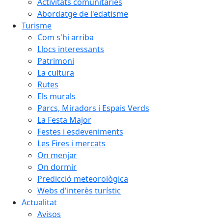
Activitats comunitàries
Abordatge de l'edatisme
Turisme
Com s'hi arriba
Llocs interessants
Patrimoni
La cultura
Rutes
Els murals
Parcs, Miradors i Espais Verds
La Festa Major
Festes i esdeveniments
Les Fires i mercats
On menjar
On dormir
Predicció meteorològica
Webs d'interès turístic
Actualitat
Avisos