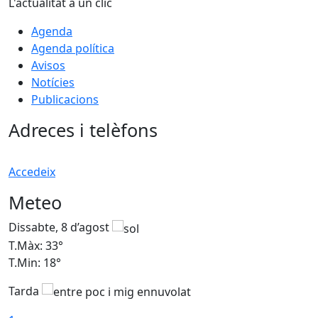
L'actualitat a un clic
Agenda
Agenda política
Avisos
Notícies
Publicacions
Adreces i telèfons
Accedeix
Meteo
Dissabte, 8 d’agost
D
T.Màx: 33°
T
T.Min: 18°
T
Tarda