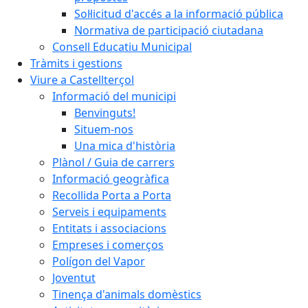
Sol·licitud d'accés a la informació pública
Normativa de participació ciutadana
Consell Educatiu Municipal
Tràmits i gestions
Viure a Castellterçol
Informació del municipi
Benvinguts!
Situem-nos
Una mica d'història
Plànol / Guia de carrers
Informació geogràfica
Recollida Porta a Porta
Serveis i equipaments
Entitats i associacions
Empreses i comerços
Polígon del Vapor
Joventut
Tinença d'animals domèstics