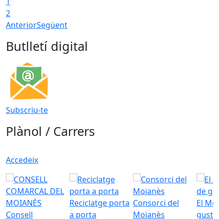
1
2
Anterior
Següent
Butlletí digital
Subscriu-te
Plànol / Carrers
Accedeix
Reciclatge porta
Consorci del
El Mo
Consell
a porta
Moianès
gust