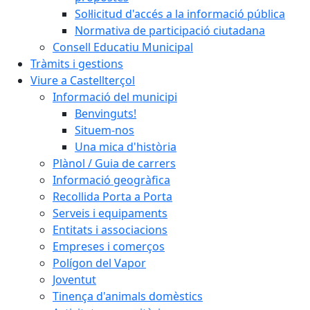
Sol·licitud d'accés a la informació pública
Normativa de participació ciutadana
Consell Educatiu Municipal
Tràmits i gestions
Viure a Castellterçol
Informació del municipi
Benvinguts!
Situem-nos
Una mica d'història
Plànol / Guia de carrers
Informació geogràfica
Recollida Porta a Porta
Serveis i equipaments
Entitats i associacions
Empreses i comerços
Polígon del Vapor
Joventut
Tinença d'animals domèstics