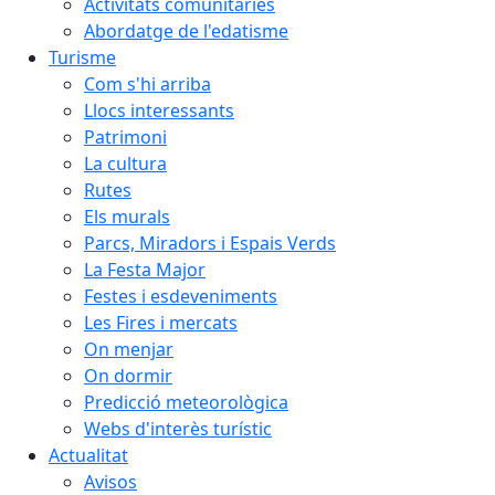
Activitats comunitàries
Abordatge de l'edatisme
Turisme
Com s'hi arriba
Llocs interessants
Patrimoni
La cultura
Rutes
Els murals
Parcs, Miradors i Espais Verds
La Festa Major
Festes i esdeveniments
Les Fires i mercats
On menjar
On dormir
Predicció meteorològica
Webs d'interès turístic
Actualitat
Avisos