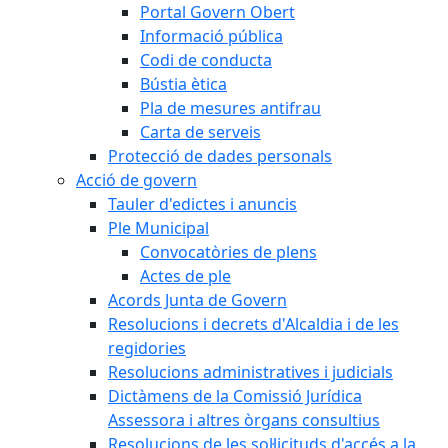
Portal Govern Obert
Informació pública
Codi de conducta
Bústia ètica
Pla de mesures antifrau
Carta de serveis
Protecció de dades personals
Acció de govern
Tauler d'edictes i anuncis
Ple Municipal
Convocatòries de plens
Actes de ple
Acords Junta de Govern
Resolucions i decrets d'Alcaldia i de les
regidories
Resolucions administratives i judicials
Dictàmens de la Comissió Jurídica
Assessora i altres òrgans consultius
Resolucions de les sol·licituds d'accés a la