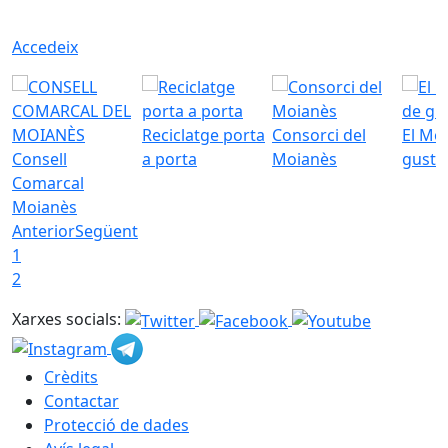
Accedeix
Reciclatge porta
Consorci del
El Mo
Consell
a porta
Moianès
gust
Comarcal
Moianès
Anterior
Següent
1
2
Xarxes socials:
Crèdits
Contactar
Protecció de dades