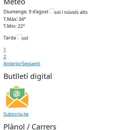
Meteo
Diumenge, 9 d’agost
D
T.Màx: 34°
T
T.Min: 22°
T
Tarda
T
1
2
Anterior
Següent
Butlletí digital
Subscriu-te
Plànol / Carrers