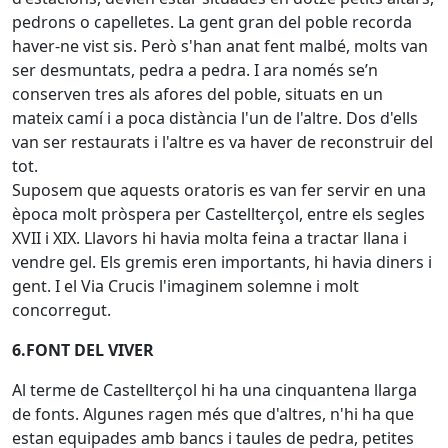
pedrons o capelletes. La gent gran del poble recorda
haver-ne vist sis. Però s'han anat fent malbé, molts van
ser desmuntats, pedra a pedra. I ara només se’n
conserven tres als afores del poble, situats en un
mateix camí i a poca distància l'un de l'altre. Dos d'ells
van ser restaurats i l'altre es va haver de reconstruir del
tot.
Suposem que aquests oratoris es van fer servir en una
època molt pròspera per Castellterçol, entre els segles
XVII i XIX. Llavors hi havia molta feina a tractar llana i
vendre gel. Els gremis eren importants, hi havia diners i
gent. I el Via Crucis l'imaginem solemne i molt
concorregut.
6.FONT DEL VIVER
Al terme de Castellterçol hi ha una cinquantena llarga
de fonts. Algunes ragen més que d'altres, n'hi ha que
estan equipades amb bancs i taules de pedra, petites