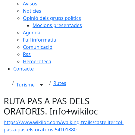
Avisos
Notícies
Opinió dels grups polítics
Mocions presentades
Agenda
Full informatiu
Comunicació
Rss
Hemeroteca
Contacte
Rutes
Turisme
RUTA PAS A PAS DELS
ORATORIS. Info+wikiloc
https://www.wikiloc.com/walking-trails/castelltercol-
pas-a-pas-els-oratoris-54101880