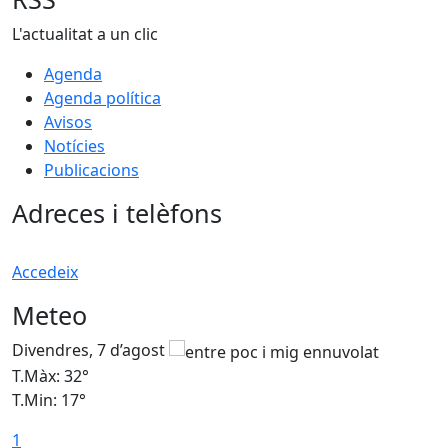
L'actualitat a un clic
Agenda
Agenda política
Avisos
Notícies
Publicacions
Adreces i telèfons
Accedeix
Meteo
Divendres, 7 d’agost
D
T.Màx: 32°
T
T.Min: 17°
T
1
T