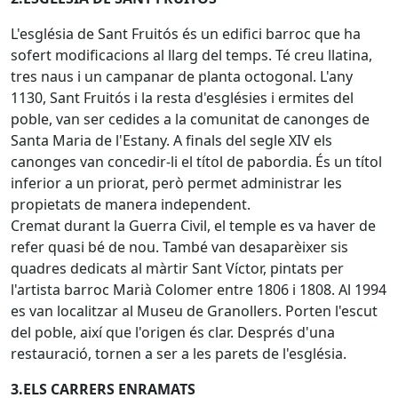
L'església de Sant Fruitós és un edifici barroc que ha
sofert modificacions al llarg del temps. Té creu llatina,
tres naus i un campanar de planta octogonal. L'any
1130, Sant Fruitós i la resta d'esglésies i ermites del
poble, van ser cedides a la comunitat de canonges de
Santa Maria de l'Estany. A finals del segle XIV els
canonges van concedir-li el títol de pabordia. És un títol
inferior a un priorat, però permet administrar les
propietats de manera independent.
Cremat durant la Guerra Civil, el temple es va haver de
refer quasi bé de nou. També van desaparèixer sis
quadres dedicats al màrtir Sant Víctor, pintats per
l'artista barroc Marià Colomer entre 1806 i 1808. Al 1994
es van localitzar al Museu de Granollers. Porten l'escut
del poble, així que l'origen és clar. Després d'una
restauració, tornen a ser a les parets de l'església.
3.ELS CARRERS ENRAMATS