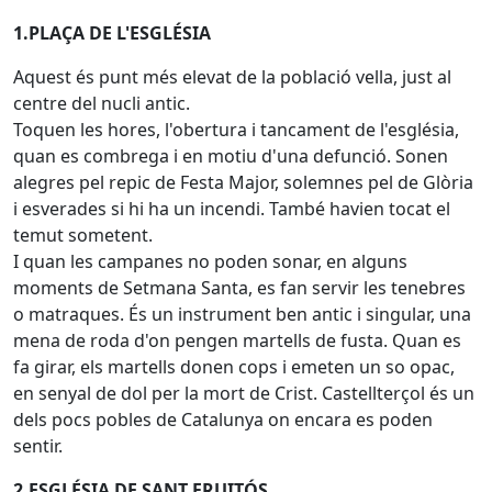
1.PLAÇA DE L'ESGLÉSIA
Aquest és punt més elevat de la població vella, just al
centre del nucli antic.
Toquen les hores, l'obertura i tancament de l'església,
quan es combrega i en motiu d'una defunció. Sonen
alegres pel repic de Festa Major, solemnes pel de Glòria
i esverades si hi ha un incendi. També havien tocat el
temut sometent.
I quan les campanes no poden sonar, en alguns
moments de Setmana Santa, es fan servir les tenebres
o matraques. És un instrument ben antic i singular, una
mena de roda d'on pengen martells de fusta. Quan es
fa girar, els martells donen cops i emeten un so opac,
en senyal de dol per la mort de Crist. Castellterçol és un
dels pocs pobles de Catalunya on encara es poden
sentir.
2.ESGLÉSIA DE SANT FRUITÓS