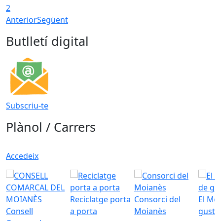
2
Anterior
Següent
Butlletí digital
Subscriu-te
Plànol / Carrers
Accedeix
Reciclatge porta
Consorci del
El Mo
Consell
a porta
Moianès
gust