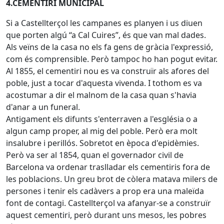
4.CEMENTIRI MUNICIPAL
Si a Castellterçol les campanes es planyen i us diuen
que porten algú “a Cal Cuires”, és que van mal dades.
Als veïns de la casa no els fa gens de gràcia l'expressió,
com és comprensible. Però tampoc ho han pogut evitar.
Al 1855, el cementiri nou es va construïr als afores del
poble, just a tocar d'aquesta vivenda. I tothom es va
acostumar a dir el malnom de la casa quan s'havia
d'anar a un funeral.
Antigament els difunts s'enterraven a l'església o a
algun camp proper, al mig del poble. Però era molt
insalubre i perillós. Sobretot en època d'epidèmies.
Però va ser al 1854, quan el governador civil de
Barcelona va ordenar traslladar els cementiris fora de
les poblacions. Un greu brot de còlera matava milers de
persones i tenir els cadàvers a prop era una maleïda
font de contagi. Castellterçol va afanyar-se a construïr
aquest cementiri, però durant uns mesos, les pobres