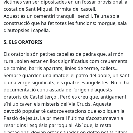
víctimes van ser dipositades en un fossar provisional, al
costat de Sant Miquel, l'ermita del castell.
Aquest és un cementiri tranquil i senzill. Té una sola
construcció que ha fet totes les funcions: morgue, sala
d'autòpsies i capella.
5. ELS ORATORIS
Els oratoris són petites capelles de pedra que, al món
rural, solen estar en llocs significatius com creuaments
de camins, barris apartats, línies de terme, collets...
Sempre guarden una imatge: el patró del poble, un sant
o una verge significats, els quatre evangelistes. No hi ha
documentació contrastada de l'origen d'aquests
oratoris de Castellterçol. Però es creu que, antigament,
s'hi ubicaven els misteris del Via Crucis. Aquesta
devoció popular té catorze estacions que expliquen la
Passió de Jesús. La primera i l'última s'acostumaven a
resar dins l'església parroquial. Així que, la resta
d'estacions, devien estar situades en dotze petits altars,