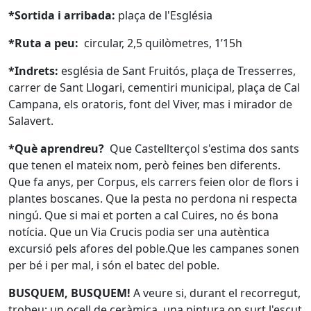
*Sortida i arribada:
plaça de l'Església
*Ruta a peu:
circular, 2,5 quilòmetres, 1’15h
*Indrets:
església de Sant Fruitós, plaça de Tresserres,
carrer de Sant Llogari, cementiri municipal, plaça de Cal
Campana, els oratoris, font del Viver, mas i mirador de
Salavert.
*Què aprendreu?
Que Castellterçol s'estima dos sants
que tenen el mateix nom, però feines ben diferents.
Que fa anys, per Corpus, els carrers feien olor de flors i
plantes boscanes. Que la pesta no perdona ni respecta
ningú. Que si mai et porten a cal Cuires, no és bona
notícia. Que un Via Crucis podia ser una autèntica
excursió pels afores del poble.Que les campanes sonen
per bé i per mal, i són el batec del poble.
BUSQUEM, BUSQUEM!
A veure si, durant el recorregut,
trobeu: un ocell de ceràmica, una pintura on surt l'escut