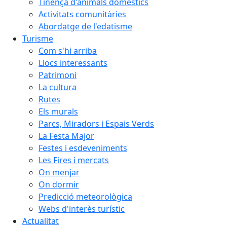
Tinença d'animals domèstics
Activitats comunitàries
Abordatge de l'edatisme
Turisme
Com s'hi arriba
Llocs interessants
Patrimoni
La cultura
Rutes
Els murals
Parcs, Miradors i Espais Verds
La Festa Major
Festes i esdeveniments
Les Fires i mercats
On menjar
On dormir
Predicció meteorològica
Webs d'interès turístic
Actualitat