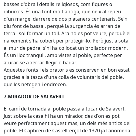
basses d'obra i detalls religiosos, com figures o
dibuixos. És una font molt antiga, que neix al repeu
d'un marge, darrere de dos plataners centenaris. Se’n
diu font de bassal, perquè la surgència és arran de
terra i sol formar un toll. Ara no es pot veure, perquè el
naixement s'ha cobert per protegir-lo. Però just a sota,
al mur de pedra, s'hi ha col·locat un brollador modern.
És un lloc tranquil, amb vistes al poble, perfecte per
aturar-se a xerrar, llegir o badar.
Aquestes fonts i els oratoris es conserven en bon estat
gràcies a la tasca d'una colla de voluntaris del poble,
que les netegen i endrecen.
7.MIRADOR DE SALAVERT
El camí de tornada al poble passa a tocar de Salavert.
Just sobre la casa hi ha un mirador, des d'on es pot
veure perfectament aquest mas, un dels més antics del
poble. El Capbreu de Castellterçol de 1370 ja l'anomena.