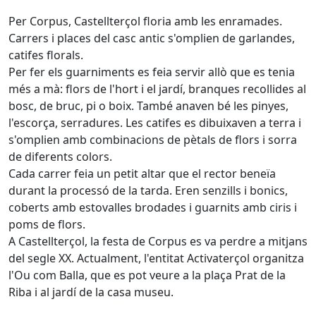
Per Corpus, Castellterçol floria amb les enramades.
Carrers i places del casc antic s'omplien de garlandes,
catifes florals.
Per fer els guarniments es feia servir allò que es tenia
més a mà: flors de l'hort i el jardí, branques recollides al
bosc, de bruc, pi o boix. També anaven bé les pinyes,
l'escorça, serradures. Les catifes es dibuixaven a terra i
s'omplien amb combinacions de pètals de flors i sorra
de diferents colors.
Cada carrer feia un petit altar que el rector beneïa
durant la processó de la tarda. Eren senzills i bonics,
coberts amb estovalles brodades i guarnits amb ciris i
poms de flors.
A Castellterçol, la festa de Corpus es va perdre a mitjans
del segle XX. Actualment, l'entitat Activaterçol organitza
l'Ou com Balla, que es pot veure a la plaça Prat de la
Riba i al jardí de la casa museu.