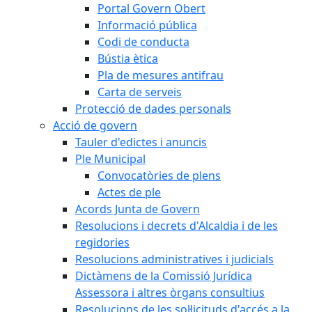
Portal Govern Obert
Informació pública
Codi de conducta
Bústia ètica
Pla de mesures antifrau
Carta de serveis
Protecció de dades personals
Acció de govern
Tauler d'edictes i anuncis
Ple Municipal
Convocatòries de plens
Actes de ple
Acords Junta de Govern
Resolucions i decrets d'Alcaldia i de les
regidories
Resolucions administratives i judicials
Dictàmens de la Comissió Jurídica
Assessora i altres òrgans consultius
Resolucions de les sol·licituds d'accés a la