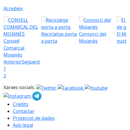
Accedeix
Reciclatge porta
Consorci del
El Mo
Consell
a porta
Moianès
gust
Comarcal
Moianès
Anterior
Següent
1
2
Xarxes socials:
Crèdits
Contactar
Protecció de dades
Avís legal