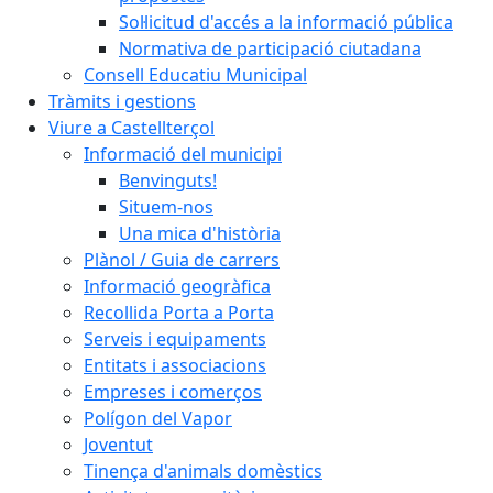
Sol·licitud d'accés a la informació pública
Normativa de participació ciutadana
Consell Educatiu Municipal
Tràmits i gestions
Viure a Castellterçol
Informació del municipi
Benvinguts!
Situem-nos
Una mica d'història
Plànol / Guia de carrers
Informació geogràfica
Recollida Porta a Porta
Serveis i equipaments
Entitats i associacions
Empreses i comerços
Polígon del Vapor
Joventut
Tinença d'animals domèstics