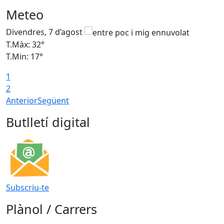
Meteo
Divendres, 7 d’agost
D
T.Màx: 32°
T
T.Min: 17°
T
1
T
2
Anterior
Següent
Butlletí digital
Subscriu-te
Plànol / Carrers