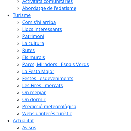
Activitats comunitàries
Abordatge de l'edatisme
Turisme
Com s'hi arriba
Llocs interessants
Patrimoni
La cultura
Rutes
Els murals
Parcs, Miradors i Espais Verds
La Festa Major
Festes i esdeveniments
Les Fires i mercats
On menjar
On dormir
Predicció meteorològica
Webs d'interès turístic
Actualitat
Avisos