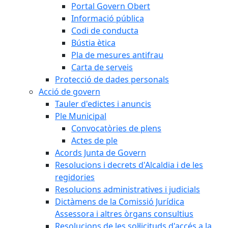
Portal Govern Obert
Informació pública
Codi de conducta
Bústia ètica
Pla de mesures antifrau
Carta de serveis
Protecció de dades personals
Acció de govern
Tauler d'edictes i anuncis
Ple Municipal
Convocatòries de plens
Actes de ple
Acords Junta de Govern
Resolucions i decrets d'Alcaldia i de les
regidories
Resolucions administratives i judicials
Dictàmens de la Comissió Jurídica
Assessora i altres òrgans consultius
Resolucions de les sol·licituds d'accés a la