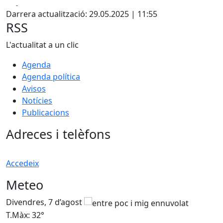
Facebook
X
Darrera actualització: 29.05.2025 | 11:55
RSS
L'actualitat a un clic
Agenda
Agenda política
Avisos
Notícies
Publicacions
Adreces i telèfons
Accedeix
Meteo
Divendres, 7 d’agost
D
T.Màx: 32°
T