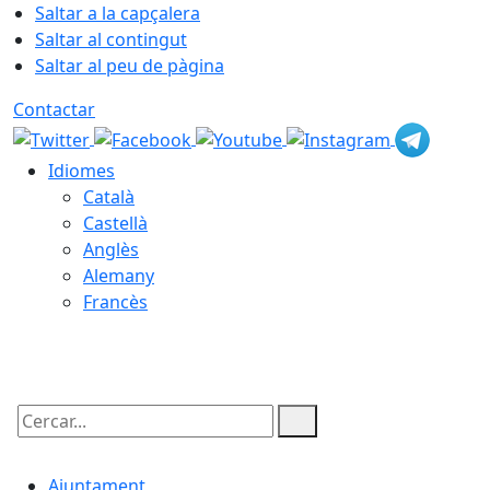
Saltar a la capçalera
Saltar al contingut
Saltar al peu de pàgina
Contactar
Idiomes
Català
Castellà
Anglès
Alemany
Francès
07.08.2026 | 08:10
Cercar:
Ajuntament