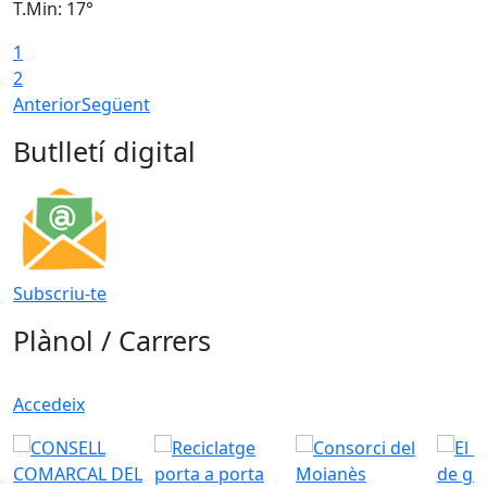
T.Min: 17°
T
1
T
2
Anterior
Següent
Butlletí digital
Subscriu-te
Plànol / Carrers
Accedeix