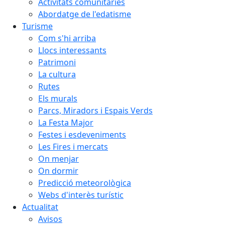
Activitats comunitàries
Abordatge de l'edatisme
Turisme
Com s'hi arriba
Llocs interessants
Patrimoni
La cultura
Rutes
Els murals
Parcs, Miradors i Espais Verds
La Festa Major
Festes i esdeveniments
Les Fires i mercats
On menjar
On dormir
Predicció meteorològica
Webs d'interès turístic
Actualitat
Avisos