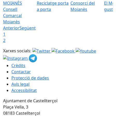
Reciclatge porta
Consorci del
El Mo
Consell
a porta
Moianès
gust
Comarcal
Moianès
Anterior
Següent
1
2
Xarxes socials:
Crèdits
Contactar
Protecció de dades
Avís legal
Accessibilitat
Ajuntament de Castellterçol
Plaça Vella, 3
08183 Castellterçol