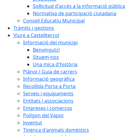
Sol·licitud d'accés a la informació pública
Normativa de participació ciutadana
Consell Educatiu Municipal
Tràmits i gestions
Viure a Castellterçol
Informació del municipi
Benvinguts!
Situem-nos
Una mica d'història
Plànol / Guia de carrers
Informació geogràfica
Recollida Porta a Porta
Serveis i equipaments
Entitats i associacions
Empreses i comerços
Polígon del Vapor
Joventut
Tinença d'animals domèstics