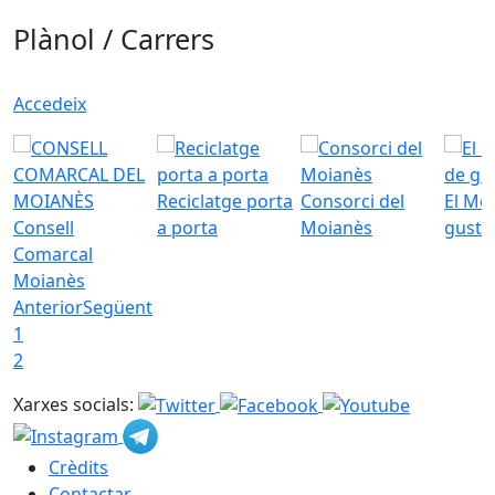
Plànol / Carrers
Accedeix
Reciclatge porta
Consorci del
El Mo
Consell
a porta
Moianès
gust
Comarcal
Moianès
Anterior
Següent
1
2
Xarxes socials:
Crèdits
Contactar