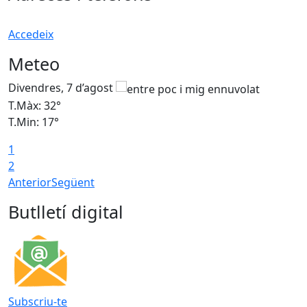
Accedeix
Meteo
Divendres, 7 d’agost
D
T.Màx: 32°
T
T.Min: 17°
T
1
T
2
Anterior
Següent
Butlletí digital
Subscriu-te