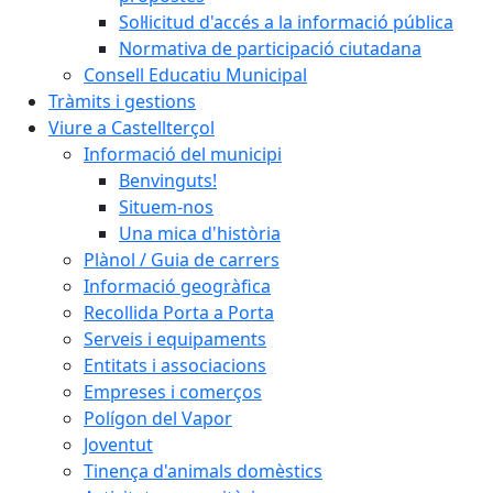
Sol·licitud d'accés a la informació pública
Normativa de participació ciutadana
Consell Educatiu Municipal
Tràmits i gestions
Viure a Castellterçol
Informació del municipi
Benvinguts!
Situem-nos
Una mica d'història
Plànol / Guia de carrers
Informació geogràfica
Recollida Porta a Porta
Serveis i equipaments
Entitats i associacions
Empreses i comerços
Polígon del Vapor
Joventut
Tinença d'animals domèstics