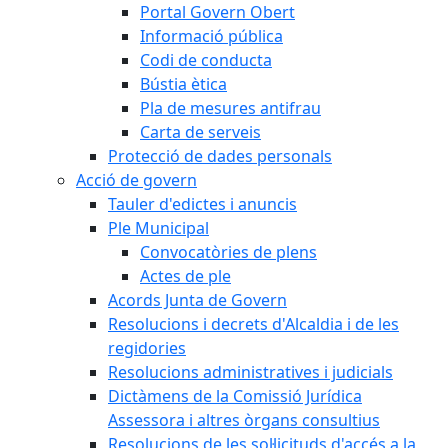
Portal Govern Obert
Informació pública
Codi de conducta
Bústia ètica
Pla de mesures antifrau
Carta de serveis
Protecció de dades personals
Acció de govern
Tauler d'edictes i anuncis
Ple Municipal
Convocatòries de plens
Actes de ple
Acords Junta de Govern
Resolucions i decrets d'Alcaldia i de les
regidories
Resolucions administratives i judicials
Dictàmens de la Comissió Jurídica
Assessora i altres òrgans consultius
Resolucions de les sol·licituds d'accés a la