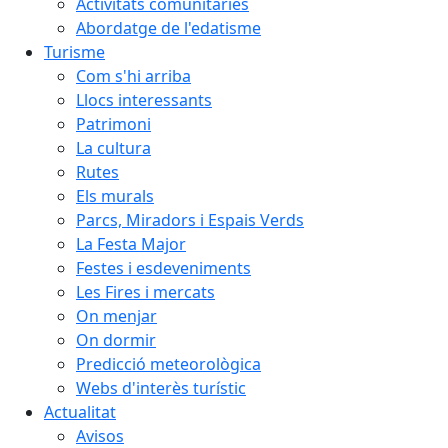
Activitats comunitàries
Abordatge de l'edatisme
Turisme
Com s'hi arriba
Llocs interessants
Patrimoni
La cultura
Rutes
Els murals
Parcs, Miradors i Espais Verds
La Festa Major
Festes i esdeveniments
Les Fires i mercats
On menjar
On dormir
Predicció meteorològica
Webs d'interès turístic
Actualitat
Avisos