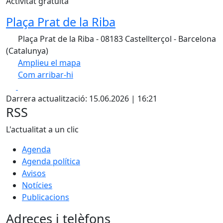
Activitat gratuïta
Plaça Prat de la Riba
Plaça Prat de la Riba - 08183 Castellterçol - Barcelona
(Catalunya)
Amplieu el mapa
Com arribar-hi
Leaflet
| ©
ICGC
Facebook
X
+
Darrera actualització: 15.06.2026 | 16:21
−
RSS
L'actualitat a un clic
Agenda
Agenda política
Avisos
Notícies
Publicacions
Adreces i telèfons