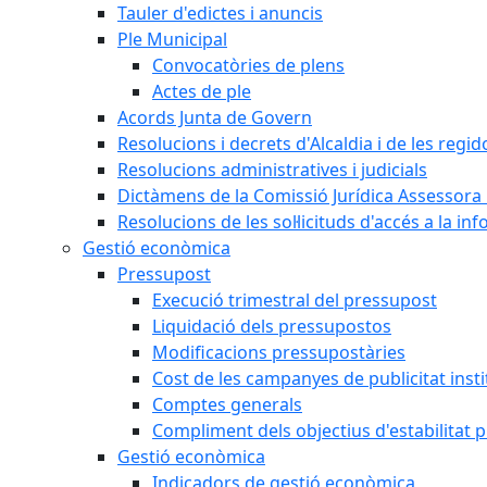
Tauler d'edictes i anuncis
Ple Municipal
Convocatòries de plens
Actes de ple
Acords Junta de Govern
Resolucions i decrets d'Alcaldia i de les regid
Resolucions administratives i judicials
Dictàmens de la Comissió Jurídica Assessora 
Resolucions de les sol·licituds d'accés a la in
Gestió econòmica
Pressupost
Execució trimestral del pressupost
Liquidació dels pressupostos
Modificacions pressupostàries
Cost de les campanyes de publicitat insti
Comptes generals
Compliment dels objectius d'estabilitat 
Gestió econòmica
Indicadors de gestió econòmica