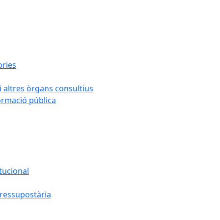
ories
i altres òrgans consultius
formació pública
tucional
pressupostària