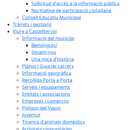
Sol·licitud d'accés a la informació pública
Normativa de participació ciutadana
Consell Educatiu Municipal
Tràmits i gestions
Viure a Castellterçol
Informació del municipi
Benvinguts!
Situem-nos
Una mica d'història
Plànol / Guia de carrers
Informació geogràfica
Recollida Porta a Porta
Serveis i equipaments
Entitats i associacions
Empreses i comerços
Polígon del Vapor
Joventut
Tinença d'animals domèstics
Activitats comunitàries