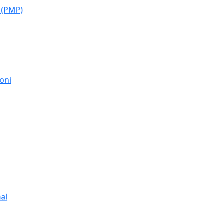
 (PMP)
moni
al