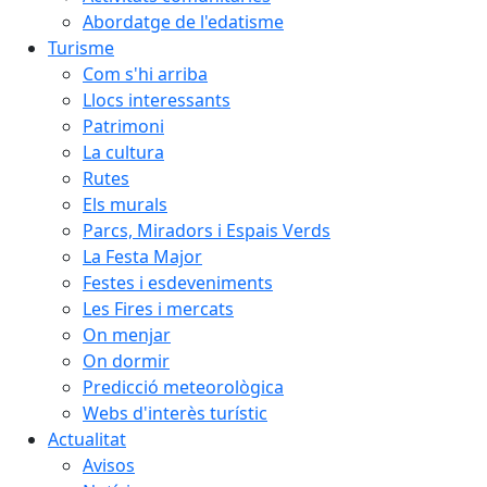
Abordatge de l'edatisme
Turisme
Com s'hi arriba
Llocs interessants
Patrimoni
La cultura
Rutes
Els murals
Parcs, Miradors i Espais Verds
La Festa Major
Festes i esdeveniments
Les Fires i mercats
On menjar
On dormir
Predicció meteorològica
Webs d'interès turístic
Actualitat
Avisos