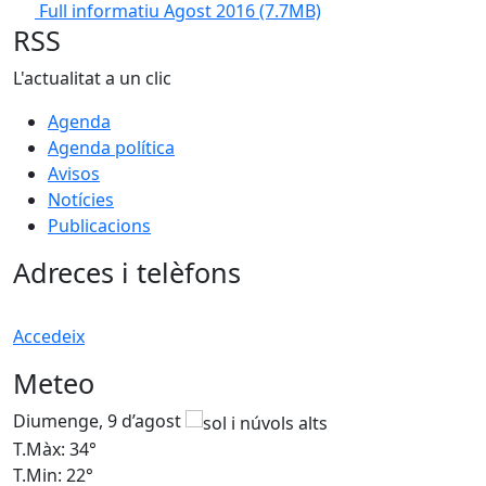
Full informatiu Agost 2016
(7.7MB)
RSS
L'actualitat a un clic
Agenda
Agenda política
Avisos
Notícies
Publicacions
Adreces i telèfons
Accedeix
Meteo
Diumenge, 9 d’agost
D
T.Màx: 34°
T
T.Min: 22°
T