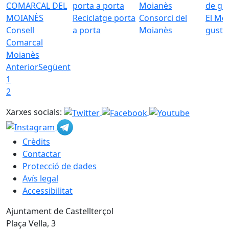
Reciclatge porta
Consorci del
El Mo
Consell
a porta
Moianès
gust
Comarcal
Moianès
Anterior
Següent
1
2
Xarxes socials:
Crèdits
Contactar
Protecció de dades
Avís legal
Accessibilitat
Ajuntament de Castellterçol
Plaça Vella, 3