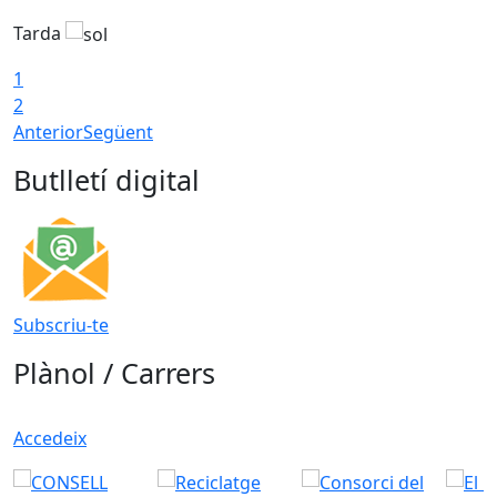
Tarda
T
1
2
Anterior
Següent
Butlletí digital
Subscriu-te
Plànol / Carrers
Accedeix