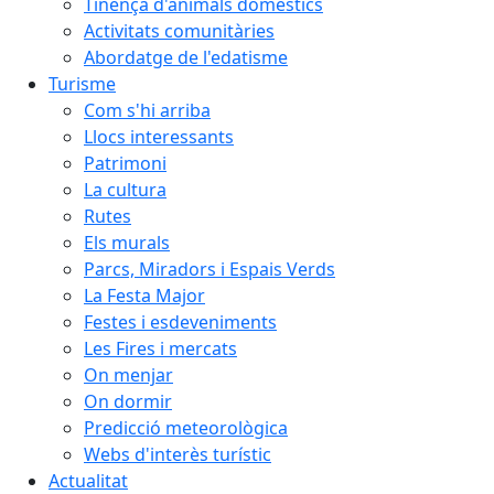
Tinença d'animals domèstics
Activitats comunitàries
Abordatge de l'edatisme
Turisme
Com s'hi arriba
Llocs interessants
Patrimoni
La cultura
Rutes
Els murals
Parcs, Miradors i Espais Verds
La Festa Major
Festes i esdeveniments
Les Fires i mercats
On menjar
On dormir
Predicció meteorològica
Webs d'interès turístic
Actualitat