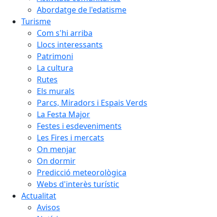
Abordatge de l'edatisme
Turisme
Com s'hi arriba
Llocs interessants
Patrimoni
La cultura
Rutes
Els murals
Parcs, Miradors i Espais Verds
La Festa Major
Festes i esdeveniments
Les Fires i mercats
On menjar
On dormir
Predicció meteorològica
Webs d'interès turístic
Actualitat
Avisos