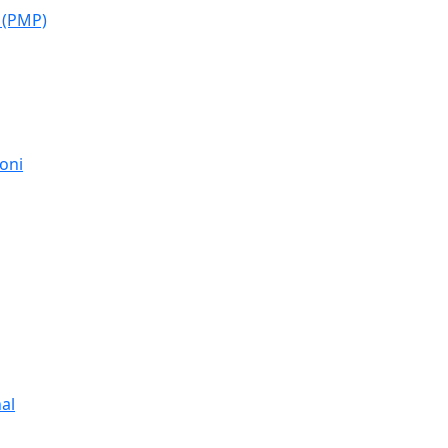
 (PMP)
moni
al