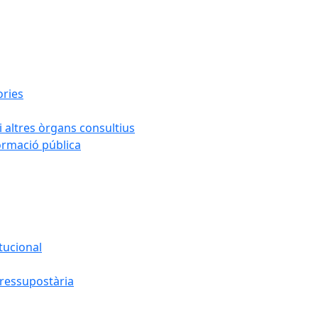
ories
i altres òrgans consultius
formació pública
tucional
pressupostària