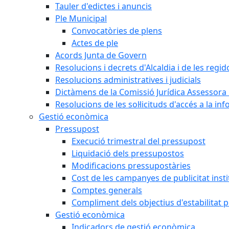
Tauler d'edictes i anuncis
Ple Municipal
Convocatòries de plens
Actes de ple
Acords Junta de Govern
Resolucions i decrets d'Alcaldia i de les regid
Resolucions administratives i judicials
Dictàmens de la Comissió Jurídica Assessora 
Resolucions de les sol·licituds d'accés a la in
Gestió econòmica
Pressupost
Execució trimestral del pressupost
Liquidació dels pressupostos
Modificacions pressupostàries
Cost de les campanyes de publicitat insti
Comptes generals
Compliment dels objectius d'estabilitat 
Gestió econòmica
Indicadors de gestió econòmica