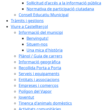
Sol·licitud d'accés a la informació pública
Normativa de participació ciutadana
Consell Educatiu Municipal
Tràmits i gestions
Viure a Castellterçol
Informació del municipi
Benvinguts!
Situem-nos
Una mica d'història
Plànol / Guia de carrers
Informació geogràfica
Recollida Porta a Porta
Serveis i equipaments
Entitats i associacions
Empreses i comerços
Polígon del Vapor
Joventut
Tinença d'animals domèstics
Activitats comunitàries