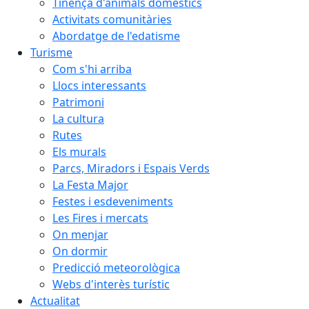
Tinença d'animals domèstics
Activitats comunitàries
Abordatge de l'edatisme
Turisme
Com s'hi arriba
Llocs interessants
Patrimoni
La cultura
Rutes
Els murals
Parcs, Miradors i Espais Verds
La Festa Major
Festes i esdeveniments
Les Fires i mercats
On menjar
On dormir
Predicció meteorològica
Webs d'interès turístic
Actualitat