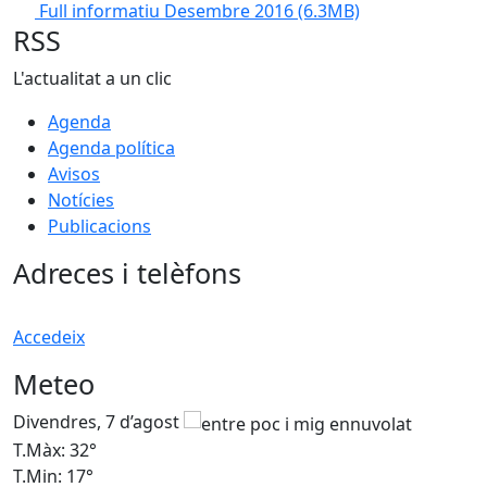
Full informatiu Desembre 2016
(6.3MB)
RSS
L'actualitat a un clic
Agenda
Agenda política
Avisos
Notícies
Publicacions
Adreces i telèfons
Accedeix
Meteo
Divendres, 7 d’agost
D
T.Màx: 32°
T
T.Min: 17°
T