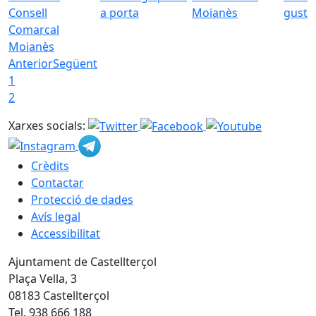
Consell
a porta
Moianès
gust
Comarcal
Moianès
Anterior
Següent
1
2
Xarxes socials:
Crèdits
Contactar
Protecció de dades
Avís legal
Accessibilitat
Ajuntament de Castellterçol
Plaça Vella, 3
08183 Castellterçol
Tel. 938 666 188