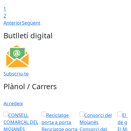
1
T
2
Anterior
Següent
Butlletí digital
Subscriu-te
Plànol / Carrers
Accedeix
Reciclatge porta
Consorci del
El Mo