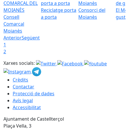
Reciclatge porta
Consorci del
El Mo
Consell
a porta
Moianès
gust
Comarcal
Moianès
Anterior
Següent
1
2
Xarxes socials:
Crèdits
Contactar
Protecció de dades
Avís legal
Accessibilitat
Ajuntament de Castellterçol
Plaça Vella, 3