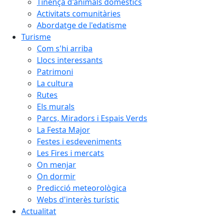
Tinença d'animals domèstics
Activitats comunitàries
Abordatge de l'edatisme
Turisme
Com s'hi arriba
Llocs interessants
Patrimoni
La cultura
Rutes
Els murals
Parcs, Miradors i Espais Verds
La Festa Major
Festes i esdeveniments
Les Fires i mercats
On menjar
On dormir
Predicció meteorològica
Webs d'interès turístic
Actualitat