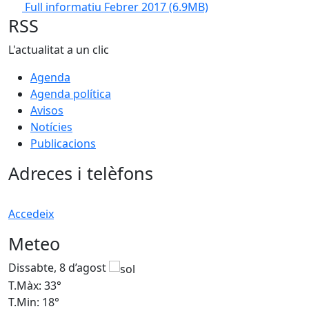
Full informatiu Febrer 2017
(6.9MB)
RSS
L'actualitat a un clic
Agenda
Agenda política
Avisos
Notícies
Publicacions
Adreces i telèfons
Accedeix
Meteo
Dissabte, 8 d’agost
D
T.Màx: 33°
T
T.Min: 18°
T