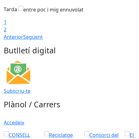
Tarda
1
2
Anterior
Següent
Butlletí digital
Subscriu-te
Plànol / Carrers
Accedeix