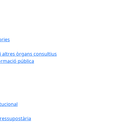
ories
i altres òrgans consultius
formació pública
tucional
pressupostària