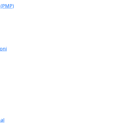
 (PMP)
moni
al