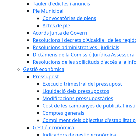
Tauler d'edictes i anuncis
Ple Municipal
Convocatòries de plens
Actes de ple
Acords Junta de Govern
Resolucions i decrets d'Alcaldia i de les regid
Resolucions administratives i judicials
Dictàmens de la Comissió Jurídica Assessora 
Resolucions de les sol·licituds d'accés a la in
Gestió econòmica
Pressupost
Execució trimestral del pressupost
Liquidació dels pressupostos
Modificacions pressupostàries
Cost de les campanyes de publicitat insti
Comptes generals
Compliment dels objectius d'estabilitat 
Gestió econòmica
Indicadors de gestió econòmica