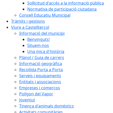
Sol·licitud d'accés a la informació pública
Normativa de participació ciutadana
Consell Educatiu Municipal
Tràmits i gestions
Viure a Castellterçol
Informació del municipi
Benvinguts!
Situem-nos
Una mica d'història
Plànol / Guia de carrers
Informació geogràfica
Recollida Porta a Porta
Serveis i equipaments
Entitats i associacions
Empreses i comerços
Polígon del Vapor
Joventut
Tinença d'animals domèstics
Activitats comunitàries