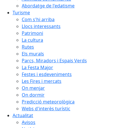
Abordatge de l'edatisme
Turisme
Com s'hi arriba
Llocs interessants
Patrimoni
La cultura
Rutes
Els murals
Parcs, Miradors i Espais Verds
La Festa Major
Festes i esdeveniments
Les Fires i mercats
On menjar
On dormir
Predicció meteorològica
Webs d'interès turístic
Actualitat
Avisos