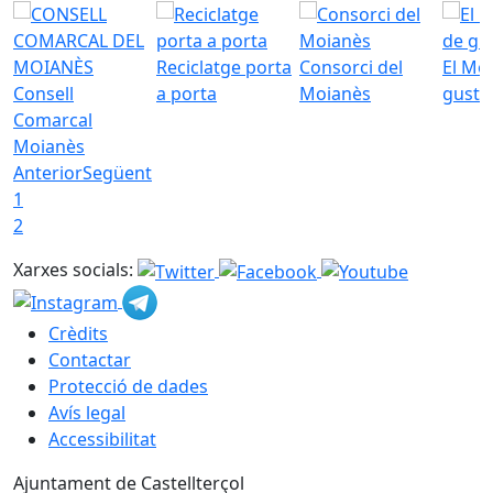
Reciclatge porta
Consorci del
El Mo
Consell
a porta
Moianès
gust
Comarcal
Moianès
Anterior
Següent
1
2
Xarxes socials:
Crèdits
Contactar
Protecció de dades
Avís legal
Accessibilitat
Ajuntament de Castellterçol