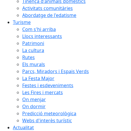
Tinença d'animals domèstics
Activitats comunitàries
Abordatge de l'edatisme
Turisme
Com s'hi arriba
Llocs interessants
Patrimoni
La cultura
Rutes
Els murals
Parcs, Miradors i Espais Verds
La Festa Major
Festes i esdeveniments
Les Fires i mercats
On menjar
On dormir
Predicció meteorològica
Webs d'interès turístic
Actualitat