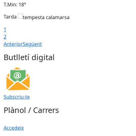
T.Min: 18°
T
Tarda
T
1
2
Anterior
Següent
Butlletí digital
Subscriu-te
Plànol / Carrers
Accedeix