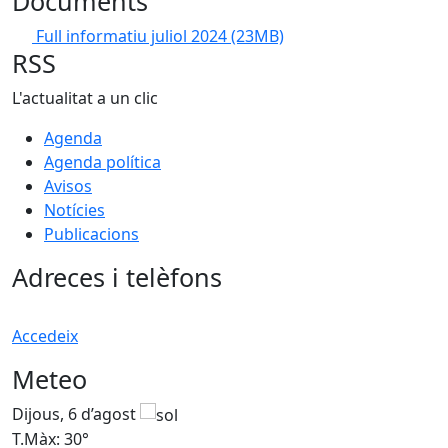
Documents
Full informatiu juliol 2024
(23MB)
RSS
L'actualitat a un clic
Agenda
Agenda política
Avisos
Notícies
Publicacions
Adreces i telèfons
Accedeix
Meteo
Dijous, 6 d’agost
D
T.Màx: 30°
T