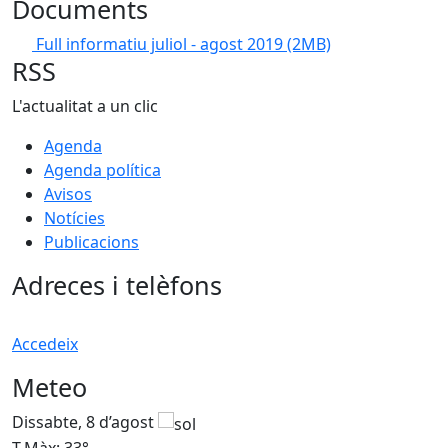
Documents
Full informatiu juliol - agost 2019
(2MB)
RSS
L'actualitat a un clic
Agenda
Agenda política
Avisos
Notícies
Publicacions
Adreces i telèfons
Accedeix
Meteo
Dissabte, 8 d’agost
D
T.Màx: 33°
T