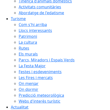
Tinença d'animals domèstics
Activitats comunitàries
Abordatge de l'edatisme
Turisme
Com s'hi arriba
Llocs interessants
Patrimoni
La cultura
Rutes
Els murals
Parcs, Miradors i Espais Verds
La Festa Major
Festes i esdeveniments
Les Fires i mercats
On menjar
On dormir
Predicció meteorològica
Webs d'interès turístic
Actualitat