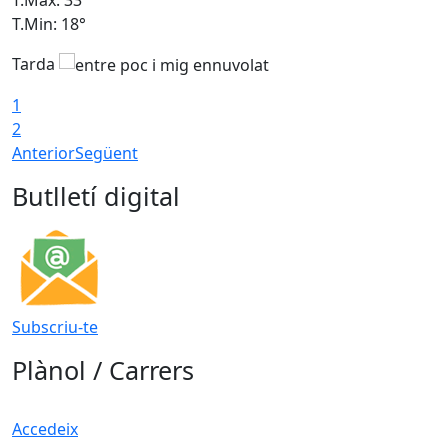
T.Min: 18°
T
Tarda
1
2
Anterior
Següent
Butlletí digital
Subscriu-te
Plànol / Carrers
Accedeix