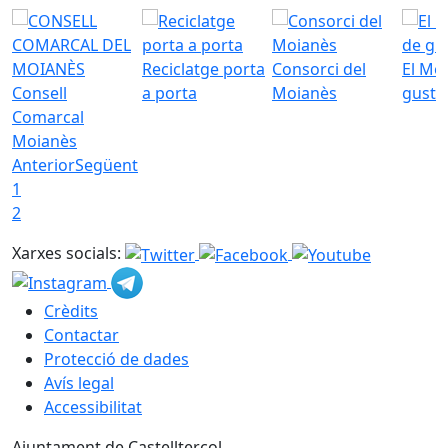
Reciclatge porta
Consorci del
El Mo
Consell
a porta
Moianès
gust
Comarcal
Moianès
Anterior
Següent
1
2
Xarxes socials:
Crèdits
Contactar
Protecció de dades
Avís legal
Accessibilitat
Ajuntament de Castellterçol