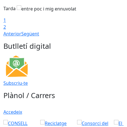
Tarda
1
2
Anterior
Següent
Butlletí digital
Subscriu-te
Plànol / Carrers
Accedeix