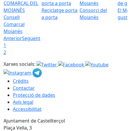
Reciclatge porta
Consorci del
El Mo
Consell
a porta
Moianès
gust
Comarcal
Moianès
Anterior
Següent
1
2
Xarxes socials:
Crèdits
Contactar
Protecció de dades
Avís legal
Accessibilitat
Ajuntament de Castellterçol
Plaça Vella, 3