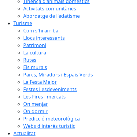
Tinença d'animals domèstics
Activitats comunitàries
Abordatge de l'edatisme
Turisme
Com s'hi arriba
Llocs interessants
Patrimoni
La cultura
Rutes
Els murals
Parcs, Miradors i Espais Verds
La Festa Major
Festes i esdeveniments
Les Fires i mercats
On menjar
On dormir
Predicció meteorològica
Webs d'interès turístic
Actualitat