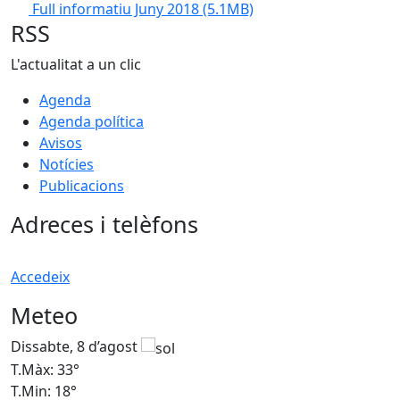
Full informatiu Juny 2018
(5.1MB)
RSS
L'actualitat a un clic
Agenda
Agenda política
Avisos
Notícies
Publicacions
Adreces i telèfons
Accedeix
Meteo
Dissabte, 8 d’agost
D
T.Màx: 33°
T
T.Min: 18°
T