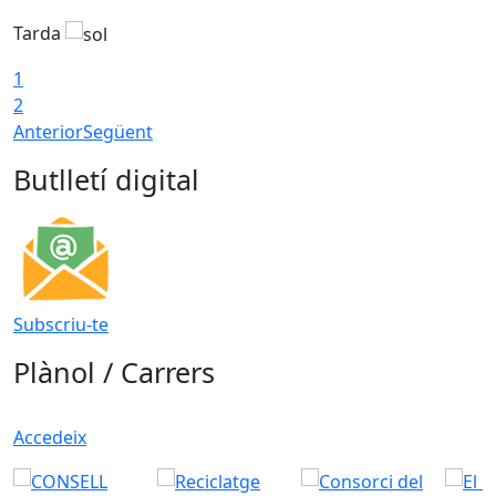
Tarda
T
1
2
Anterior
Següent
Butlletí digital
Subscriu-te
Plànol / Carrers
Accedeix