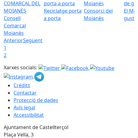
Reciclatge porta
Consorci del
El Mo
Consell
a porta
Moianès
gust
Comarcal
Moianès
Anterior
Següent
1
2
Xarxes socials:
Crèdits
Contactar
Protecció de dades
Avís legal
Accessibilitat
Ajuntament de Castellterçol
Plaça Vella, 3