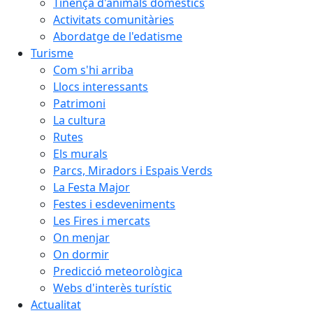
Tinença d'animals domèstics
Activitats comunitàries
Abordatge de l'edatisme
Turisme
Com s'hi arriba
Llocs interessants
Patrimoni
La cultura
Rutes
Els murals
Parcs, Miradors i Espais Verds
La Festa Major
Festes i esdeveniments
Les Fires i mercats
On menjar
On dormir
Predicció meteorològica
Webs d'interès turístic
Actualitat