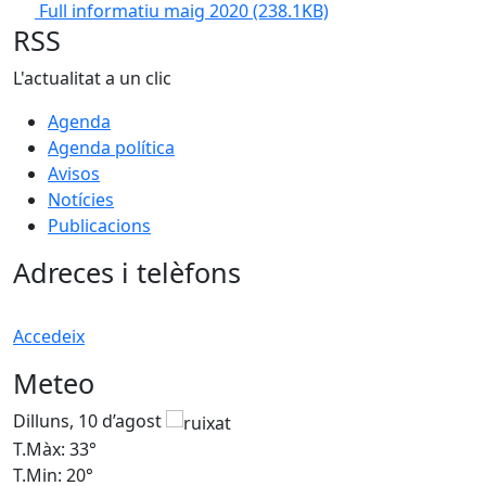
Full informatiu maig 2020
(238.1KB)
RSS
L'actualitat a un clic
Agenda
Agenda política
Avisos
Notícies
Publicacions
Adreces i telèfons
Accedeix
Meteo
Dilluns, 10 d’agost
D
T.Màx: 33°
T
T.Min: 20°
T