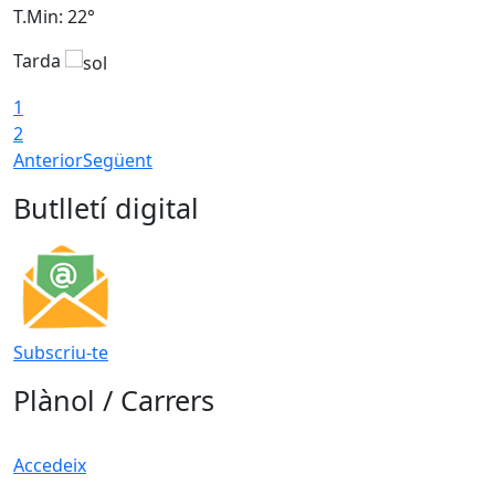
T.Min: 22°
T
Tarda
T
1
2
Anterior
Següent
Butlletí digital
Subscriu-te
Plànol / Carrers
Accedeix