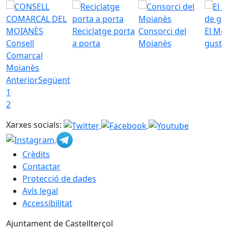
Reciclatge porta
Consorci del
El Mo
Consell
a porta
Moianès
gust
Comarcal
Moianès
Anterior
Següent
1
2
Xarxes socials:
Crèdits
Contactar
Protecció de dades
Avís legal
Accessibilitat
Ajuntament de Castellterçol