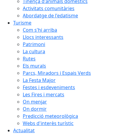
Tinença d'animals domèstics
Activitats comunitàries
Abordatge de l'edatisme
Turisme
Com s'hi arriba
Llocs interessants
Patrimoni
La cultura
Rutes
Els murals
Parcs, Miradors i Espais Verds
La Festa Major
Festes i esdeveniments
Les Fires i mercats
On menjar
On dormir
Predicció meteorològica
Webs d'interès turístic
Actualitat