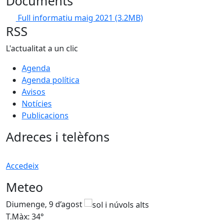
Documents
Full informatiu maig 2021
(3.2MB)
RSS
L'actualitat a un clic
Agenda
Agenda política
Avisos
Notícies
Publicacions
Adreces i telèfons
Accedeix
Meteo
Diumenge, 9 d’agost
D
T.Màx: 34°
T