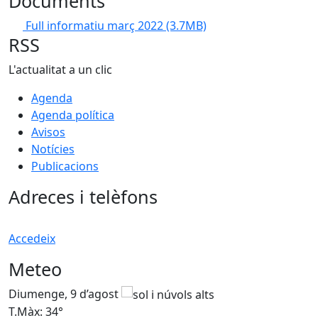
Documents
Full informatiu març 2022
(3.7MB)
RSS
L'actualitat a un clic
Agenda
Agenda política
Avisos
Notícies
Publicacions
Adreces i telèfons
Accedeix
Meteo
Diumenge, 9 d’agost
D
T.Màx: 34°
T