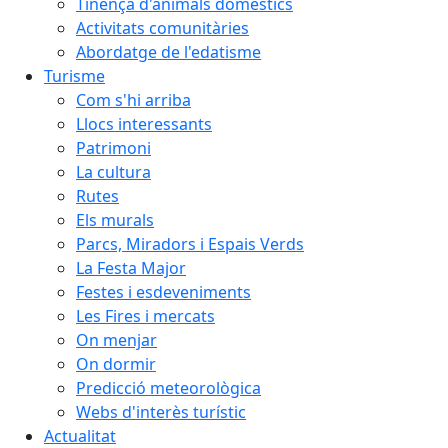
Tinença d'animals domèstics
Activitats comunitàries
Abordatge de l'edatisme
Turisme
Com s'hi arriba
Llocs interessants
Patrimoni
La cultura
Rutes
Els murals
Parcs, Miradors i Espais Verds
La Festa Major
Festes i esdeveniments
Les Fires i mercats
On menjar
On dormir
Predicció meteorològica
Webs d'interès turístic
Actualitat