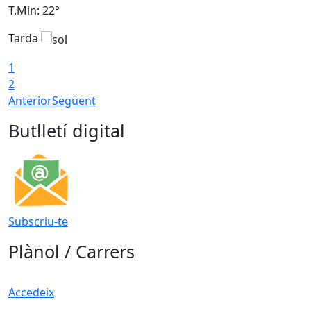
T.Min: 22°
T
Tarda
T
1
2
Anterior
Següent
Butlletí digital
Subscriu-te
Plànol / Carrers
Accedeix