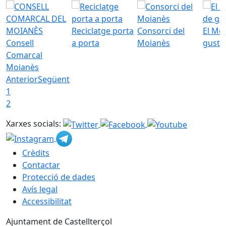
Reciclatge porta
Consorci del
El Mo
Consell
a porta
Moianès
gust
Comarcal
Moianès
Anterior
Següent
1
2
Xarxes socials:
Crèdits
Contactar
Protecció de dades
Avís legal
Accessibilitat
Ajuntament de Castellterçol