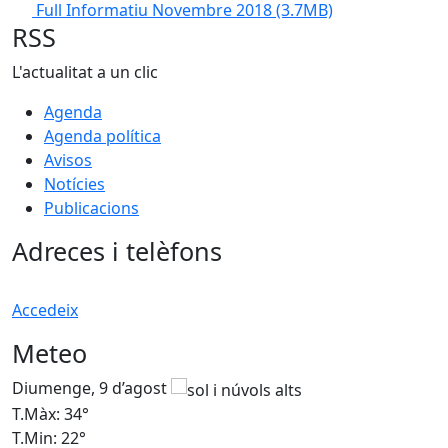
Full Informatiu Novembre 2018
(3.7MB)
RSS
L'actualitat a un clic
Agenda
Agenda política
Avisos
Notícies
Publicacions
Adreces i telèfons
Accedeix
Meteo
Diumenge, 9 d’agost
D
T.Màx: 34°
T
T.Min: 22°
T