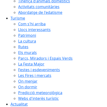
Tinença d'animals domèstics
Activitats comunitàries
Abordatge de l'edatisme
Turisme
Com s'hi arriba
Llocs interessants
Patrimoni
La cultura
Rutes
Els murals
Parcs, Miradors i Espais Verds
La Festa Major
Festes i esdeveniments
Les Fires i mercats
On menjar
On dormir
Predicció meteorològica
Webs d'interès turístic
Actualitat