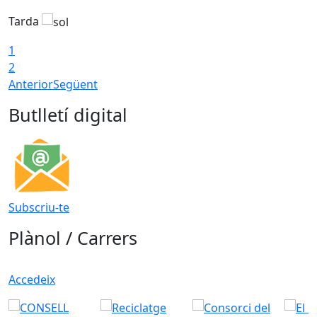
Tarda
T
1
2
Anterior
Següent
Butlletí digital
Subscriu-te
Plànol / Carrers
Accedeix