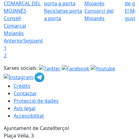
Reciclatge porta
Consorci del
El Mo
Consell
a porta
Moianès
gust
Comarcal
Moianès
Anterior
Següent
1
2
Xarxes socials:
Crèdits
Contactar
Protecció de dades
Avís legal
Accessibilitat
Ajuntament de Castellterçol
Plaça Vella, 3