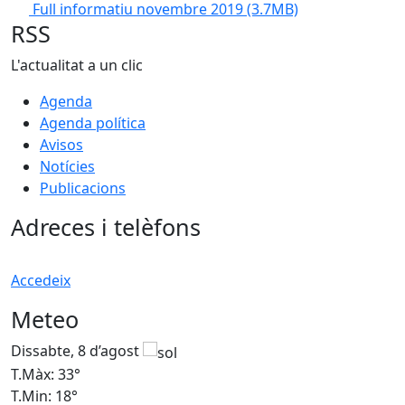
Full informatiu novembre 2019
(3.7MB)
RSS
L'actualitat a un clic
Agenda
Agenda política
Avisos
Notícies
Publicacions
Adreces i telèfons
Accedeix
Meteo
Dissabte, 8 d’agost
D
T.Màx: 33°
T
T.Min: 18°
T