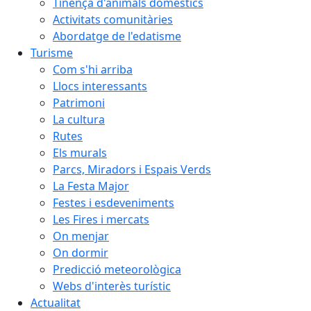
Tinença d'animals domèstics
Activitats comunitàries
Abordatge de l'edatisme
Turisme
Com s'hi arriba
Llocs interessants
Patrimoni
La cultura
Rutes
Els murals
Parcs, Miradors i Espais Verds
La Festa Major
Festes i esdeveniments
Les Fires i mercats
On menjar
On dormir
Predicció meteorològica
Webs d'interès turístic
Actualitat