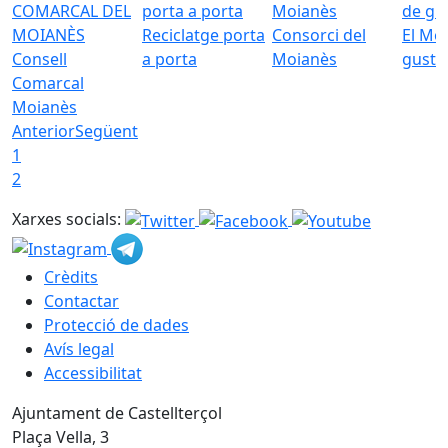
Reciclatge porta
Consorci del
El Mo
Consell
a porta
Moianès
gust
Comarcal
Moianès
Anterior
Següent
1
2
Xarxes socials:
Crèdits
Contactar
Protecció de dades
Avís legal
Accessibilitat
Ajuntament de Castellterçol
Plaça Vella, 3