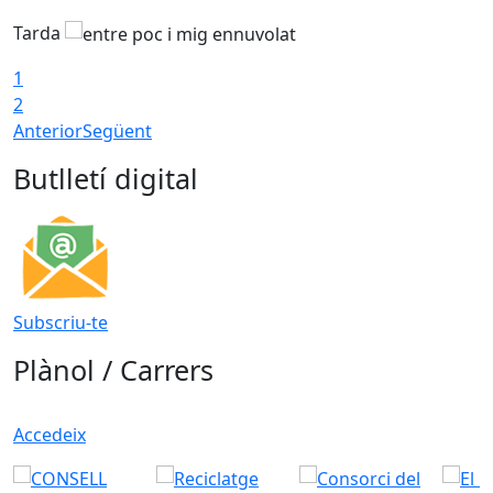
Tarda
1
2
Anterior
Següent
Butlletí digital
Subscriu-te
Plànol / Carrers
Accedeix