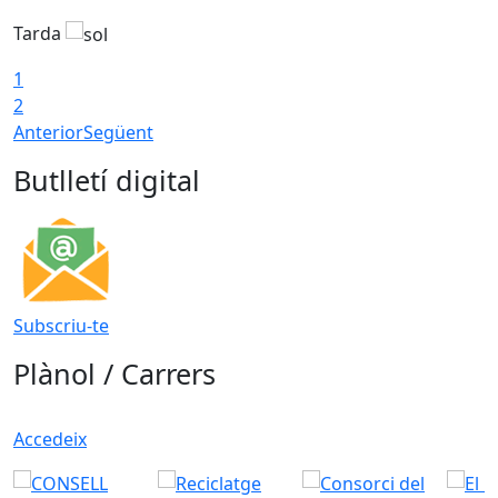
Tarda
T
1
2
Anterior
Següent
Butlletí digital
Subscriu-te
Plànol / Carrers
Accedeix