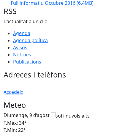
Full informatiu Octubre 2016
(6.4MB)
RSS
L'actualitat a un clic
Agenda
Agenda política
Avisos
Notícies
Publicacions
Adreces i telèfons
Accedeix
Meteo
Diumenge, 9 d’agost
D
T.Màx: 34°
T
T.Min: 22°
T