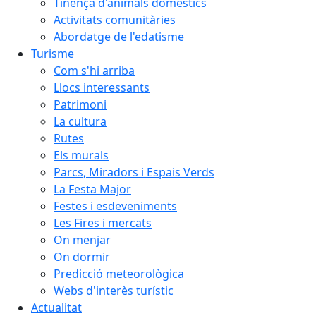
Tinença d'animals domèstics
Activitats comunitàries
Abordatge de l'edatisme
Turisme
Com s'hi arriba
Llocs interessants
Patrimoni
La cultura
Rutes
Els murals
Parcs, Miradors i Espais Verds
La Festa Major
Festes i esdeveniments
Les Fires i mercats
On menjar
On dormir
Predicció meteorològica
Webs d'interès turístic
Actualitat