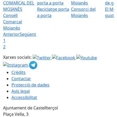
Reciclatge porta
Consorci del
El Mo
Consell
a porta
Moianès
gust
Comarcal
Moianès
Anterior
Següent
1
2
Xarxes socials:
Crèdits
Contactar
Protecció de dades
Avís legal
Accessibilitat
Ajuntament de Castellterçol
Plaça Vella, 3