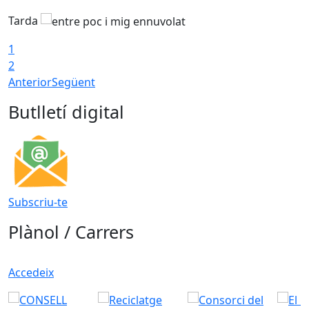
Tarda
1
2
Anterior
Següent
Butlletí digital
Subscriu-te
Plànol / Carrers
Accedeix