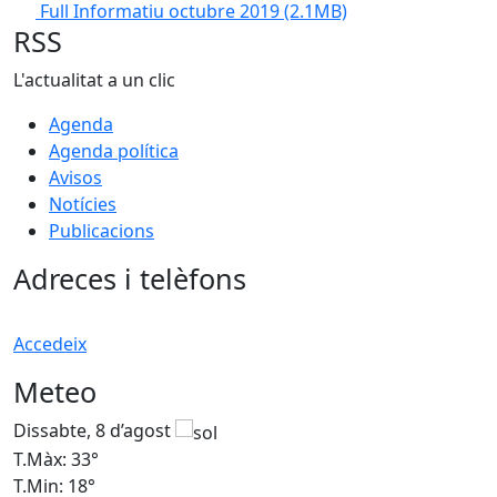
Full Informatiu octubre 2019
(2.1MB)
RSS
L'actualitat a un clic
Agenda
Agenda política
Avisos
Notícies
Publicacions
Adreces i telèfons
Accedeix
Meteo
Dissabte, 8 d’agost
D
T.Màx: 33°
T
T.Min: 18°
T