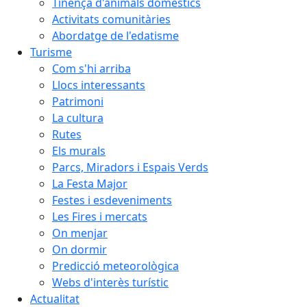
Tinença d'animals domèstics
Activitats comunitàries
Abordatge de l'edatisme
Turisme
Com s'hi arriba
Llocs interessants
Patrimoni
La cultura
Rutes
Els murals
Parcs, Miradors i Espais Verds
La Festa Major
Festes i esdeveniments
Les Fires i mercats
On menjar
On dormir
Predicció meteorològica
Webs d'interès turístic
Actualitat