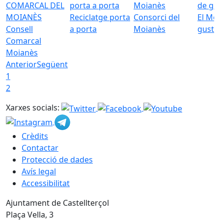
Reciclatge porta
Consorci del
El Mo
Consell
a porta
Moianès
gust
Comarcal
Moianès
Anterior
Següent
1
2
Xarxes socials:
Crèdits
Contactar
Protecció de dades
Avís legal
Accessibilitat
Ajuntament de Castellterçol
Plaça Vella, 3