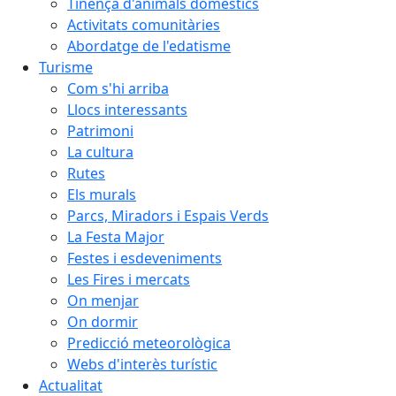
Tinença d'animals domèstics
Activitats comunitàries
Abordatge de l'edatisme
Turisme
Com s'hi arriba
Llocs interessants
Patrimoni
La cultura
Rutes
Els murals
Parcs, Miradors i Espais Verds
La Festa Major
Festes i esdeveniments
Les Fires i mercats
On menjar
On dormir
Predicció meteorològica
Webs d'interès turístic
Actualitat