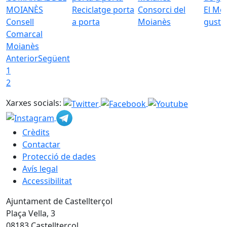
Reciclatge porta
Consorci del
El Mo
Consell
a porta
Moianès
gust
Comarcal
Moianès
Anterior
Següent
1
2
Xarxes socials:
Crèdits
Contactar
Protecció de dades
Avís legal
Accessibilitat
Ajuntament de Castellterçol
Plaça Vella, 3
08183 Castellterçol