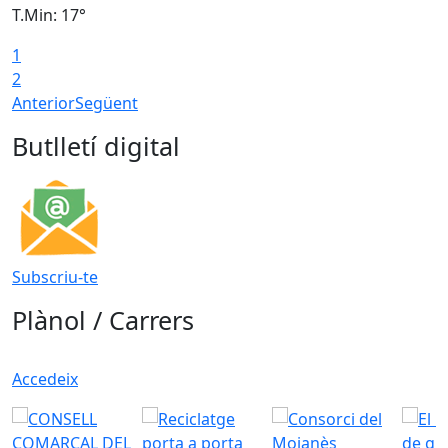
T.Min: 17°
T
1
T
2
Anterior
Següent
Butlletí digital
Subscriu-te
Plànol / Carrers
Accedeix