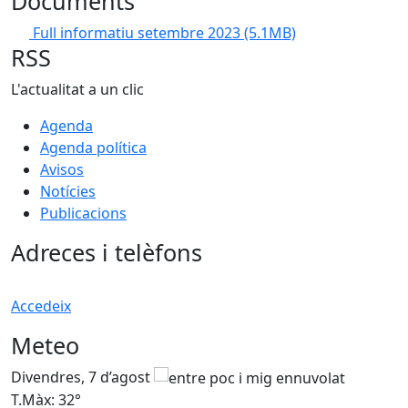
Documents
Full informatiu setembre 2023
(5.1MB)
RSS
L'actualitat a un clic
Agenda
Agenda política
Avisos
Notícies
Publicacions
Adreces i telèfons
Accedeix
Meteo
Divendres, 7 d’agost
D
T.Màx: 32°
T