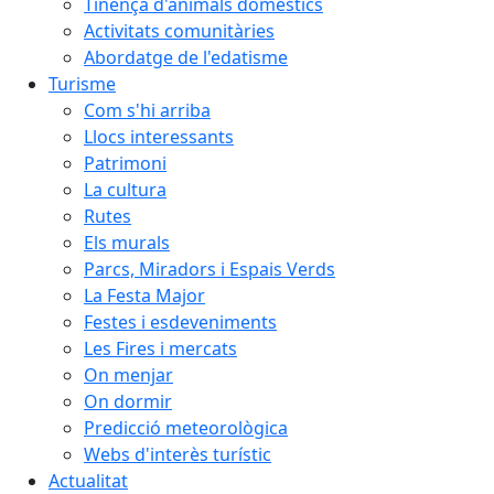
Tinença d'animals domèstics
Activitats comunitàries
Abordatge de l'edatisme
Turisme
Com s'hi arriba
Llocs interessants
Patrimoni
La cultura
Rutes
Els murals
Parcs, Miradors i Espais Verds
La Festa Major
Festes i esdeveniments
Les Fires i mercats
On menjar
On dormir
Predicció meteorològica
Webs d'interès turístic
Actualitat