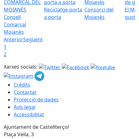
Reciclatge porta
Consorci del
El Mo
Consell
a porta
Moianès
gust
Comarcal
Moianès
Anterior
Següent
1
2
Xarxes socials:
Crèdits
Contactar
Protecció de dades
Avís legal
Accessibilitat
Ajuntament de Castellterçol
Plaça Vella, 3