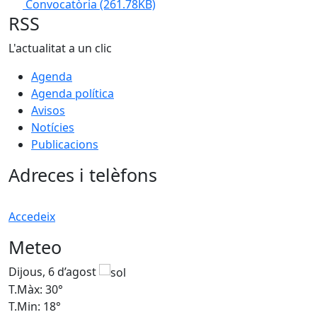
Convocatòria
(261.78KB)
RSS
L'actualitat a un clic
Agenda
Agenda política
Avisos
Notícies
Publicacions
Adreces i telèfons
Accedeix
Meteo
Dijous, 6 d’agost
D
T.Màx: 30°
T
T.Min: 18°
T