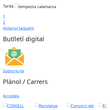
Tarda
T
1
2
Anterior
Següent
Butlletí digital
Subscriu-te
Plànol / Carrers
Accedeix