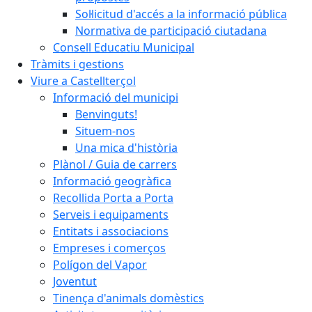
Sol·licitud d'accés a la informació pública
Normativa de participació ciutadana
Consell Educatiu Municipal
Tràmits i gestions
Viure a Castellterçol
Informació del municipi
Benvinguts!
Situem-nos
Una mica d'història
Plànol / Guia de carrers
Informació geogràfica
Recollida Porta a Porta
Serveis i equipaments
Entitats i associacions
Empreses i comerços
Polígon del Vapor
Joventut
Tinença d'animals domèstics