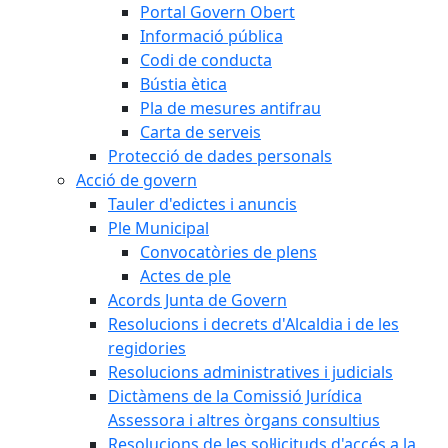
Portal Govern Obert
Informació pública
Codi de conducta
Bústia ètica
Pla de mesures antifrau
Carta de serveis
Protecció de dades personals
Acció de govern
Tauler d'edictes i anuncis
Ple Municipal
Convocatòries de plens
Actes de ple
Acords Junta de Govern
Resolucions i decrets d'Alcaldia i de les
regidories
Resolucions administratives i judicials
Dictàmens de la Comissió Jurídica
Assessora i altres òrgans consultius
Resolucions de les sol·licituds d'accés a la