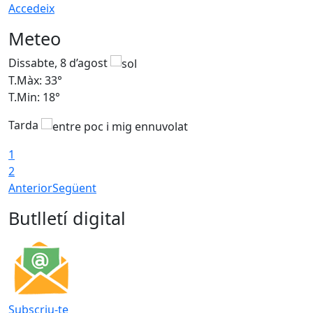
Accedeix
Meteo
Dissabte, 8 d’agost
D
T.Màx: 33°
T
T.Min: 18°
T
Tarda
1
2
Anterior
Següent
Butlletí digital
Subscriu-te