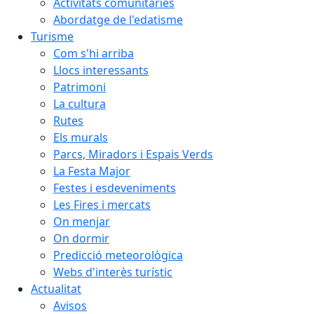
Activitats comunitàries
Abordatge de l'edatisme
Turisme
Com s'hi arriba
Llocs interessants
Patrimoni
La cultura
Rutes
Els murals
Parcs, Miradors i Espais Verds
La Festa Major
Festes i esdeveniments
Les Fires i mercats
On menjar
On dormir
Predicció meteorològica
Webs d'interès turístic
Actualitat
Avisos