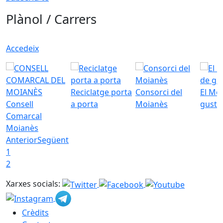
Plànol / Carrers
Accedeix
Reciclatge porta
Consorci del
El Mo
Consell
a porta
Moianès
gust
Comarcal
Moianès
Anterior
Següent
1
2
Xarxes socials:
Crèdits