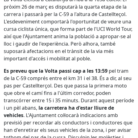
pròxim 26 de març es disputarà la quarta etapa de la
carrera i passarà per la C-59 a l'altura de Castellteçol.
L'esdeveniment comportarà l'oportunitat de veure una
cursa ciclista única, que forma part de l'UCI World Tour,
així que l'Ajuntament anima la població a apropar-se al
lloc i gaudir de l'experiència. Però alhora, també
suposarà afectacions en el trànsit de la via més
important d'accés i mobilitat al poble.
Es preveu que la Volta passi cap a les 13:59
pel tram
de la C-59 comprés entre el km 31 i el 38. És a dir, al seu
pas per Castellterçol. Des que passa la primera moto
que obre el camí fins a l'últim corredor, poden
transcórrer entre 15 i 35 minuts. Durant aquest període
i un pèl abans,
la carretera ha d'estar lliure de
vehicles
. L'Ajuntament col·locarà indicacions amb
previsió per recordar als conductors i conductores que
han d'enretirar els seus vehicles de la zona, i per avisar
tothom del pas de la cursa. Disculpin les molèsties i