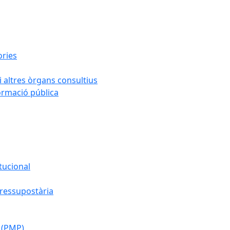
ories
i altres òrgans consultius
formació pública
tucional
pressupostària
 (PMP)