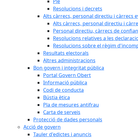
Ple
Resolucions i decrets
Alts càrrecs, personal directiu i càrrecs 
Alts càrrecs, personal directiu i càrr
Personal directiu, càrrecs de confia
Resolucions relatives a les declaracio
Resolucions sobre el règim d'incompat
Resultats electorals
Altres administracions
Bon govern i integritat pública
Portal Govern Obert
Informació pública
Codi de conducta
Bústia ètica
Pla de mesures antifrau
Carta de serveis
Protecció de dades personals
Acció de govern
Tauler d'edictes i anuncis