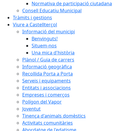
Normativa de participació ciutadana
Consell Educatiu Municipal
Tràmits i gestions
Viure a Castellterçol
Informació del municipi
Benvinguts!
Situem-nos
Una mica d'història
Plànol / Guia de carrers
Informació geogràfica
Recollida Porta a Porta
Serveis i equipaments
Entitats i associacions
Empreses i comerços
Polígon del Vapor
Joventut
Tinença d'animals domèstics
Activitats comunitàries
Abordatge de l'edatisme