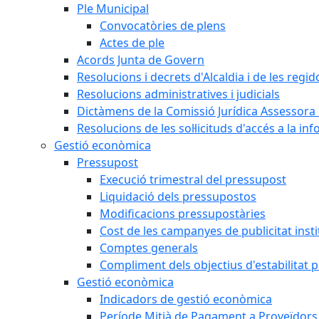
Ple Municipal
Convocatòries de plens
Actes de ple
Acords Junta de Govern
Resolucions i decrets d'Alcaldia i de les regid
Resolucions administratives i judicials
Dictàmens de la Comissió Jurídica Assessora 
Resolucions de les sol·licituds d'accés a la in
Gestió econòmica
Pressupost
Execució trimestral del pressupost
Liquidació dels pressupostos
Modificacions pressupostàries
Cost de les campanyes de publicitat insti
Comptes generals
Compliment dels objectius d'estabilitat 
Gestió econòmica
Indicadors de gestió econòmica
Període Mitjà de Pagament a Proveïdors