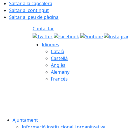
Saltar a la capçalera
Saltar al contingut
Saltar al peu de pàgina
Contactar
Idiomes
Català
Castellà
Anglès
Alemany
Francès
07.08.2026 | 07:44
Ajuntament
Informació institucional i organitzativa