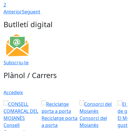
2
Anterior
Següent
Butlletí digital
Subscriu-te
Plànol / Carrers
Accedeix
Reciclatge porta
Consorci del
El Mo
Consell
a porta
Moianès
gust