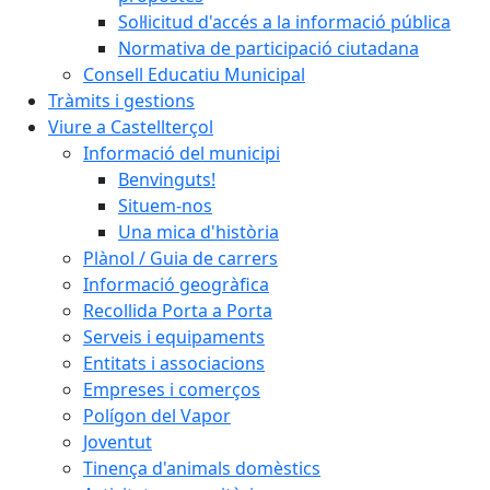
Sol·licitud d'accés a la informació pública
Normativa de participació ciutadana
Consell Educatiu Municipal
Tràmits i gestions
Viure a Castellterçol
Informació del municipi
Benvinguts!
Situem-nos
Una mica d'història
Plànol / Guia de carrers
Informació geogràfica
Recollida Porta a Porta
Serveis i equipaments
Entitats i associacions
Empreses i comerços
Polígon del Vapor
Joventut
Tinença d'animals domèstics