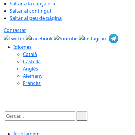
Saltar a la capçalera
Saltar al contingut
Saltar al peu de pàgina
Contactar
Idiomes
Català
Castellà
Anglès
Alemany
Francès
09.08.2026 | 05:11
Cercar:
Ajuntament