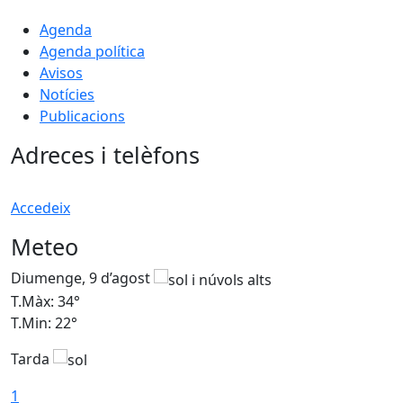
Agenda
Agenda política
Avisos
Notícies
Publicacions
Adreces i telèfons
Accedeix
Meteo
Diumenge, 9 d’agost
D
T.Màx: 34°
T
T.Min: 22°
T
Tarda
T
1