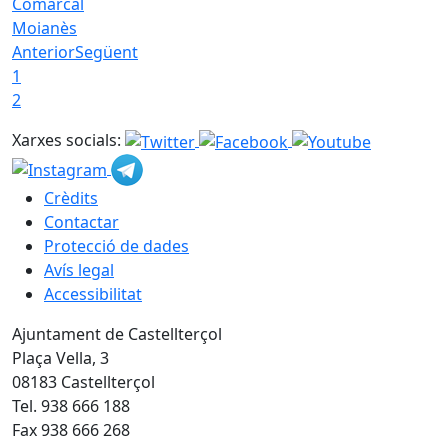
Comarcal
Moianès
Anterior
Següent
1
2
Xarxes socials:
Crèdits
Contactar
Protecció de dades
Avís legal
Accessibilitat
Ajuntament de Castellterçol
Plaça Vella, 3
08183 Castellterçol
Tel. 938 666 188
Fax 938 666 268