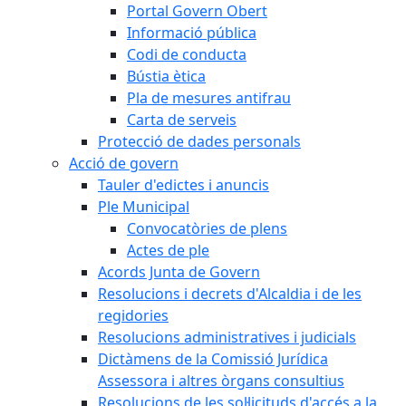
Portal Govern Obert
Informació pública
Codi de conducta
Bústia ètica
Pla de mesures antifrau
Carta de serveis
Protecció de dades personals
Acció de govern
Tauler d'edictes i anuncis
Ple Municipal
Convocatòries de plens
Actes de ple
Acords Junta de Govern
Resolucions i decrets d'Alcaldia i de les
regidories
Resolucions administratives i judicials
Dictàmens de la Comissió Jurídica
Assessora i altres òrgans consultius
Resolucions de les sol·licituds d'accés a la