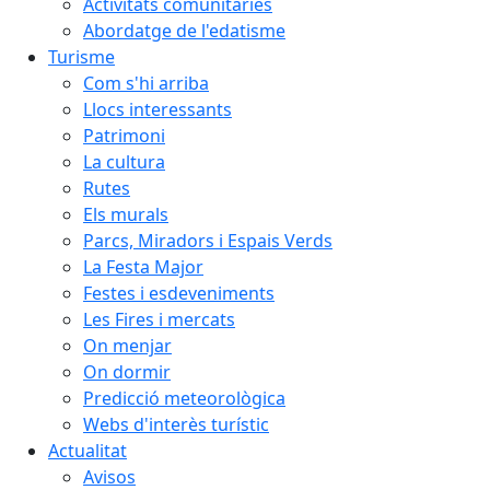
Activitats comunitàries
Abordatge de l'edatisme
Turisme
Com s'hi arriba
Llocs interessants
Patrimoni
La cultura
Rutes
Els murals
Parcs, Miradors i Espais Verds
La Festa Major
Festes i esdeveniments
Les Fires i mercats
On menjar
On dormir
Predicció meteorològica
Webs d'interès turístic
Actualitat
Avisos