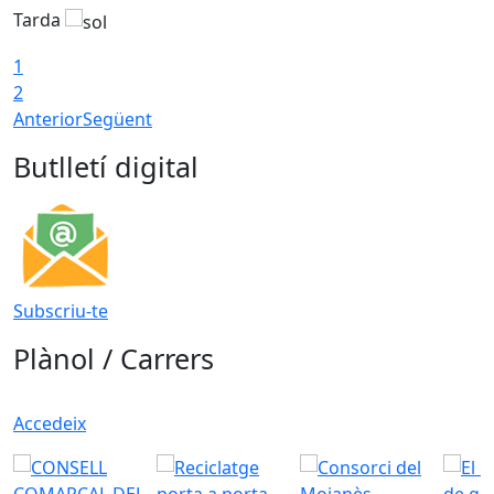
Tarda
T
1
2
Anterior
Següent
Butlletí digital
Subscriu-te
Plànol / Carrers
Accedeix