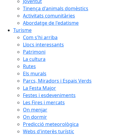
Joventut
Tinença d'animals domèstics
Activitats comunitàries
Abordatge de l'edatisme
Turisme
Com s'hi arriba
Llocs interessants
Patrimoni
La cultura
Rutes
Els murals
Parcs, Miradors i Espais Verds
La Festa Major
Festes i esdeveniments
Les Fires i mercats
On menjar
On dormir
Predicció meteorològica
Webs d'interès turístic