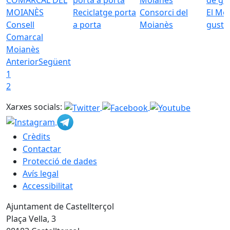
Reciclatge porta
Consorci del
El Mo
Consell
a porta
Moianès
gust
Comarcal
Moianès
Anterior
Següent
1
2
Xarxes socials:
Crèdits
Contactar
Protecció de dades
Avís legal
Accessibilitat
Ajuntament de Castellterçol
Plaça Vella, 3