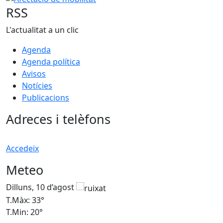
RSS
L'actualitat a un clic
Agenda
Agenda política
Avisos
Notícies
Publicacions
Adreces i telèfons
Accedeix
Meteo
Dilluns, 10 d’agost
D
T.Màx: 33°
T
T.Min: 20°
T