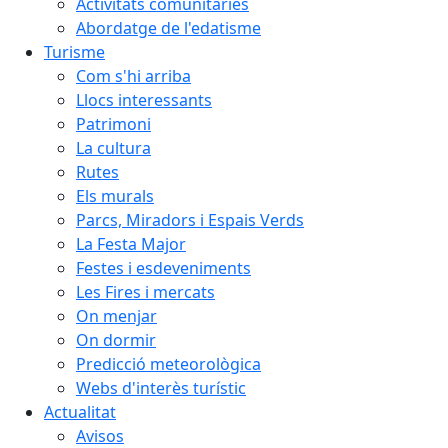
Activitats comunitàries
Abordatge de l'edatisme
Turisme
Com s'hi arriba
Llocs interessants
Patrimoni
La cultura
Rutes
Els murals
Parcs, Miradors i Espais Verds
La Festa Major
Festes i esdeveniments
Les Fires i mercats
On menjar
On dormir
Predicció meteorològica
Webs d'interès turístic
Actualitat
Avisos