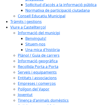
Sol·licitud d'accés a la informació pública
Normativa de participació ciutadana
Consell Educatiu Municipal
Tràmits i gestions
Viure a Castellterçol
Informació del municipi
Benvinguts!
Situem-nos
Una mica d'història
Plànol / Guia de carrers
Informació geogràfica
Recollida Porta a Porta
Serveis i equipaments
Entitats i associacions
Empreses i comerços
Polígon del Vapor
Joventut
Tinença d'animals domèstics