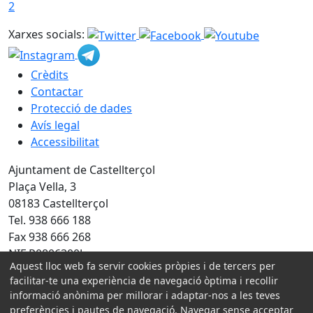
2
Xarxes socials:
Crèdits
Contactar
Protecció de dades
Avís legal
Accessibilitat
Ajuntament de Castellterçol
Plaça Vella, 3
08183 Castellterçol
Tel. 938 666 188
Fax 938 666 268
NIF P0806300J
Aquest lloc web fa servir cookies pròpies i de tercers per
facilitar-te una experiència de navegació òptima i recollir
Amb la col·laboració de:
informació anònima per millorar i adaptar-nos a les teves
preferències i pautes de navegació. Navegar sense acceptar