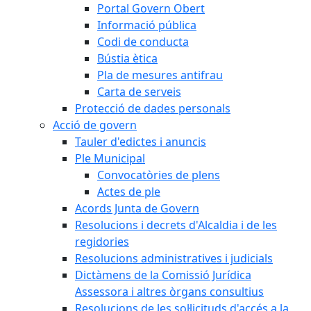
Portal Govern Obert
Informació pública
Codi de conducta
Bústia ètica
Pla de mesures antifrau
Carta de serveis
Protecció de dades personals
Acció de govern
Tauler d'edictes i anuncis
Ple Municipal
Convocatòries de plens
Actes de ple
Acords Junta de Govern
Resolucions i decrets d'Alcaldia i de les
regidories
Resolucions administratives i judicials
Dictàmens de la Comissió Jurídica
Assessora i altres òrgans consultius
Resolucions de les sol·licituds d'accés a la