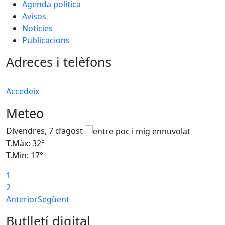
Agenda política
Avisos
Notícies
Publicacions
Adreces i telèfons
Accedeix
Meteo
Divendres, 7 d’agost
D
T.Màx: 32°
T
T.Min: 17°
T
1
T
2
Anterior
Següent
Butlletí digital