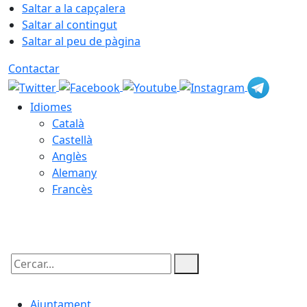
Saltar a la capçalera
Saltar al contingut
Saltar al peu de pàgina
Contactar
Idiomes
Català
Castellà
Anglès
Alemany
Francès
07.08.2026 | 03:17
Cercar:
Ajuntament