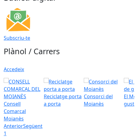
Subscriu-te
Plànol / Carrers
Accedeix
Reciclatge porta
Consorci del
El Mo
Consell
a porta
Moianès
gust
Comarcal
Moianès
Anterior
Següent
1