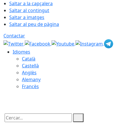
Saltar a la capçalera
Saltar al contingut
Saltar a imatges
Saltar al peu de pàgina
Contactar
Idiomes
Català
Castellà
Anglès
Alemany
Francès
07.08.2026 | 21:35
Cercar: