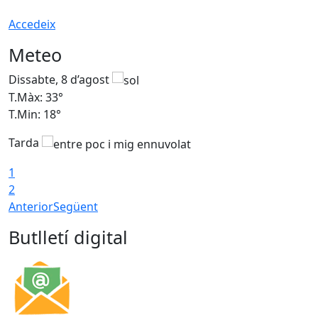
Accedeix
Meteo
Dissabte, 8 d’agost
D
T.Màx: 33°
T
T.Min: 18°
T
Tarda
1
2
Anterior
Següent
Butlletí digital