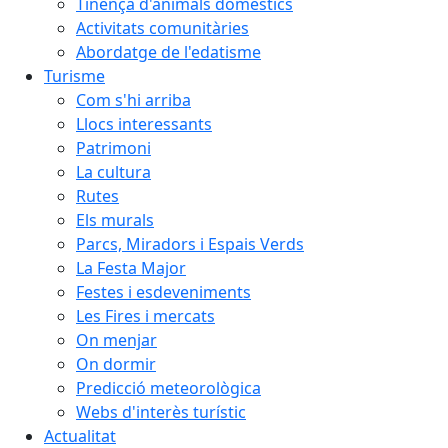
Tinença d'animals domèstics
Activitats comunitàries
Abordatge de l'edatisme
Turisme
Com s'hi arriba
Llocs interessants
Patrimoni
La cultura
Rutes
Els murals
Parcs, Miradors i Espais Verds
La Festa Major
Festes i esdeveniments
Les Fires i mercats
On menjar
On dormir
Predicció meteorològica
Webs d'interès turístic
Actualitat