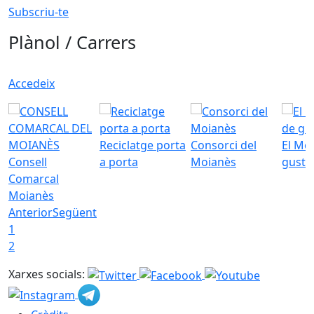
Subscriu-te
Plànol / Carrers
Accedeix
Reciclatge porta
Consorci del
El Mo
Consell
a porta
Moianès
gust
Comarcal
Moianès
Anterior
Següent
1
2
Xarxes socials: