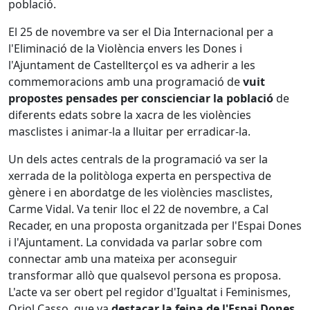
població.
El 25 de novembre va ser el Dia Internacional per a
l'Eliminació de la Violència envers les Dones i
l'Ajuntament de Castellterçol es va adherir a les
commemoracions amb una programació de
vuit
propostes pensades per conscienciar la població
de
diferents edats sobre la xacra de les violències
masclistes i animar-la a lluitar per erradicar-la.
Un dels actes centrals de la programació va ser la
xerrada de la politòloga experta en perspectiva de
gènere i en abordatge de les violències masclistes,
Carme Vidal. Va tenir lloc el 22 de novembre, a Cal
Recader, en una proposta organitzada per l'Espai Dones
i l'Ajuntament. La convidada va parlar sobre com
connectar amb una mateixa per aconseguir
transformar allò que qualsevol persona es proposa.
L'acte va ser obert pel regidor d'Igualtat i Feminismes,
Oriol Casso, que va
destacar la feina de l'Espai Dones
,