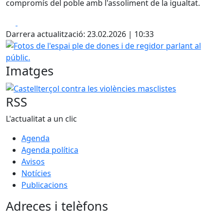
compromís del poble amb l'assoliment de la igualtat.
Facebook
X
Darrera actualització: 23.02.2026 | 10:33
Fotos de l'espai ple de dones i de regidor parlant al públic
Imatges
Castellterçol contra les violències masclistes
RSS
L'actualitat a un clic
Agenda
Agenda política
Avisos
Notícies
Publicacions
Adreces i telèfons