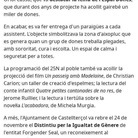
que durant dos anys de projecte ha acollit gairebé un
miler de dones.
En acabar, es va fer entrega d'un paraigües a cada
assistent. L'objecte simbolitzava la zona d'aixopluc que
es genera quan un grup de dones treballa plegades,
amb sororitat, cura i escolta. Un espai de calma i
seguretat per a totes.
La programació del 25N al poble també va acollir la
projecció del film
Un passeig amb Madelaine
, de Christian
Carion; un taller de creació d'espelmes; la lectura del
conte infantil
Quatre petites cantonades de no res
, de
Jerome Ruillier, i la lectura i tertúlia sobre la
novel·la
L'acabadora
, de Michela Murgia.
A més, l'Ajuntament de Castellterçol va rebre el 24 de
novembre el
Distintiu per la Igualtat de Gènere
de
l'entitat Forgender Seal, un reconeixement al